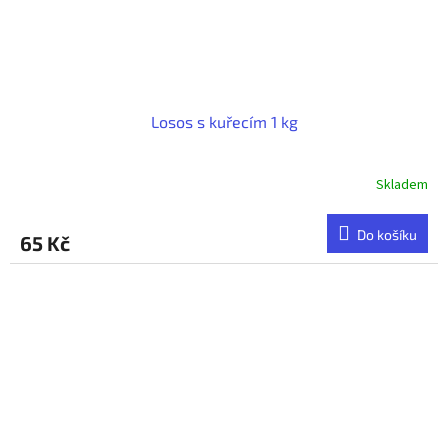
Losos s kuřecím 1 kg
Skladem
Do košíku
65 Kč