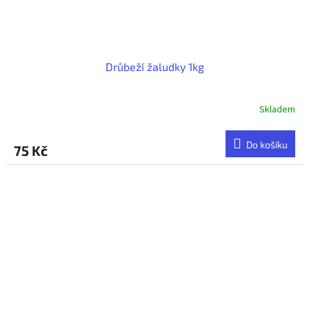
Drůbeží žaludky 1kg
Skladem
Do košíku
75 Kč