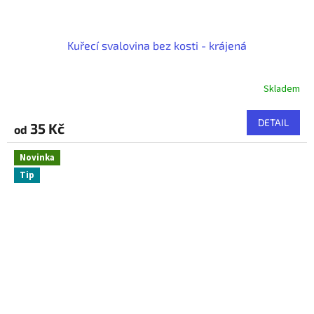
Kuřecí svalovina bez kosti - krájená
Skladem
DETAIL
35 Kč
od
Novinka
Tip