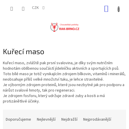
Přejít
NÁKUP
na
CZK
obsah
KOŠÍK
Kuřecí maso
Kuřecí maso, zvláště pak prsní svalovina, je díky svým nutričním
hodnotám oblíbenou součástí jídelníčku aktivních a sportujících psů.
Toto bílé maso je totiž vynikajícím zdrojem bílkovin, vitamínů i minerálů,
neobsahuje příliš velké množství tuku, je lehce stravitelné.
Je výborným zdrojem proteinů, které jsou nezbytné jak pro podporu a
nárůst svalové hmoty, tak pro regeneraci.
Je zdrojem fosforu, který udržuje zdravé zuby a kosti a má
protizánětlivé účinky.
Ř
a
Doporučujeme
Nejlevnější
Nejdražší
Nejprodávanější
z