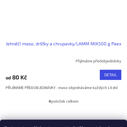
Jehněčí maso, dršťky a chrupavky/LAMM MIX500 g Paex
Přijímáme předobjednávky
DETAIL
80 Kč
od
PŘIJÍMÁME PŘEDOBJEDNÁVKY - maso objednáváme každých 14 dní
4
položek celkem
O
v
l
Z
á
á
d