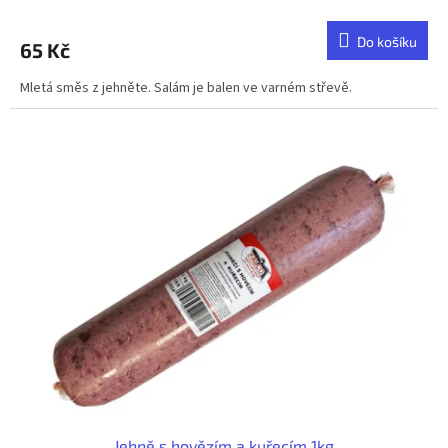
Do košíku
65 Kč
Mletá směs z jehněte. Salám je balen ve varném střevě.
Jehně s hovězím a kuřecím 1kg