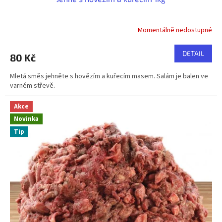
Momentálně nedostupné
DETAIL
80 Kč
Mletá směs jehněte s hovězím a kuřecím masem. Salám je balen ve
varném střevě.
Akce
Novinka
Tip