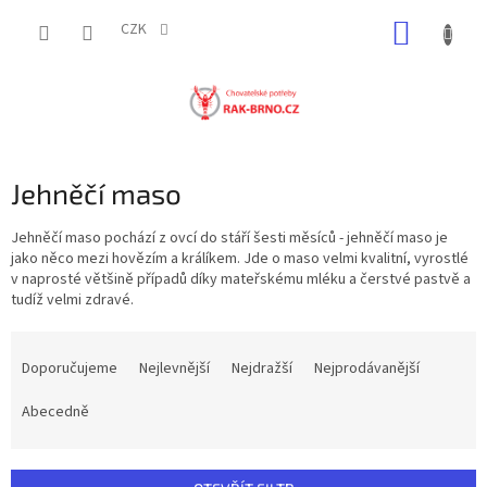
Přejít
NÁKUP
na
CZK
obsah
KOŠÍK
Jehněčí maso
Jehněčí maso pochází z ovcí do stáří šesti měsíců - jehněčí maso je
jako něco mezi hovězím a králíkem. Jde o maso velmi kvalitní, vyrostlé
v naprosté většině případů díky mateřskému mléku a čerstvé pastvě a
tudíž velmi zdravé.
Ř
a
Doporučujeme
Nejlevnější
Nejdražší
Nejprodávanější
z
e
Abecedně
n
í
p