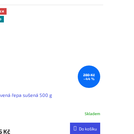
ce
p
280 Kč
–44 %
vená řepa sušená 500 g
Skladem
Do košíku
5 Kč