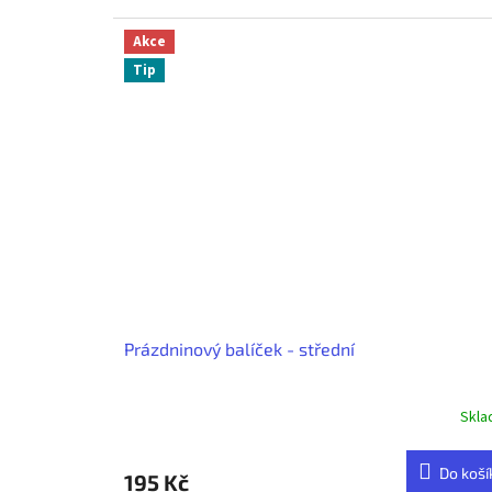
Akce
Tip
Prázdninový balíček - střední
Skl
Do koší
195 Kč