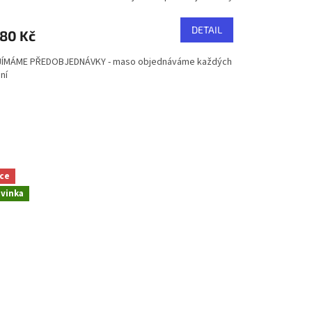
DETAIL
80 Kč
JÍMÁME PŘEDOBJEDNÁVKY - maso objednáváme každých
ní
ce
vinka