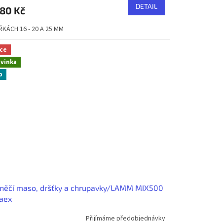
DETAIL
80 Kč
ÍŘKÁCH 16 - 20 A 25 MM
ce
vinka
p
něčí maso, dršťky a chrupavky/LAMM MIX500
aex
Přijímáme předobjednávky