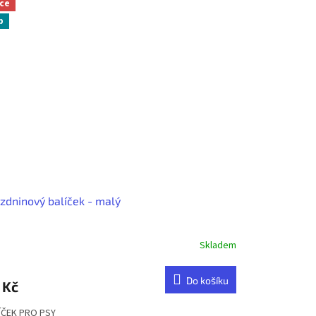
ce
p
zdninový balíček - malý
Skladem
Do košíku
 Kč
ÍČEK PRO PSY