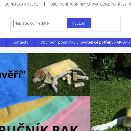
DOPRAVA A ROZVOZ
OBCHODNÍ PODMÍNKY CHOVATELSKÉ POTŘEBY RAK
HLEDAT
z
Kontakty
Obchodní podmínky Chovatelské potřeby RAK-Brno s.