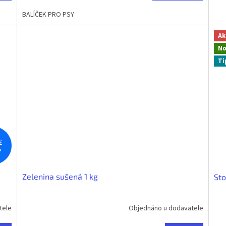
5,0
BALÍČEK PRO PSY
z
5
hvězdiček.
Ak
No
Ti
č
%
Zelenina sušená 1 kg
Sto
tele
Objednáno u dodavatele