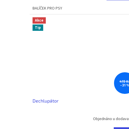
BALÍČEK PRO PSY
Akce
Tip
419 K
–31 
Dechlupátor
Objednáno u dodava
Průměrné
hodnocení