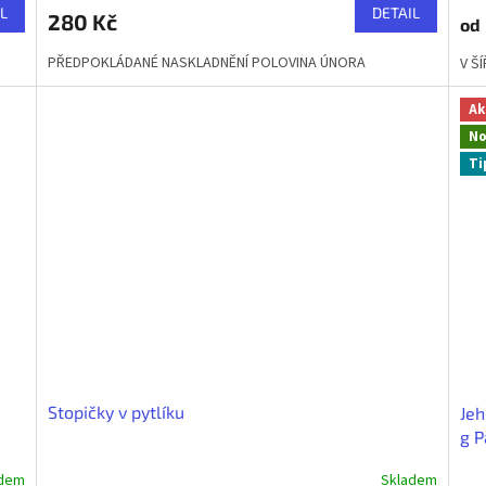
L
DETAIL
280 Kč
od
PŘEDPOKLÁDANÉ NASKLADNĚNÍ POLOVINA ÚNORA
V Š
Ak
No
Ti
Stopičky v pytlíku
Jeh
g P
adem
Skladem
Průměrné