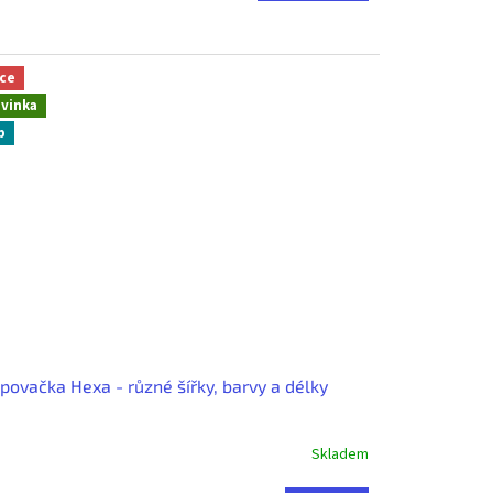
ce
vinka
p
povačka Hexa - různé šířky, barvy a délky
Skladem