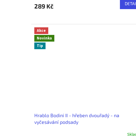
produktu
DETAI
289 Kč
je
3,8
z
5
hvězdiček.
Akce
Novinka
Tip
Hrablo Bodini II - hřeben dvouřadý - na
vyčesávání podsady
Skl
Průměrné