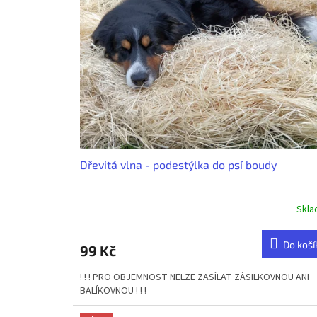
Dřevitá vlna - podestýlka do psí boudy
Skl
Do koší
99 Kč
! ! ! PRO OBJEMNOST NELZE ZASÍLAT ZÁSILKOVNOU ANI
BALÍKOVNOU ! ! !