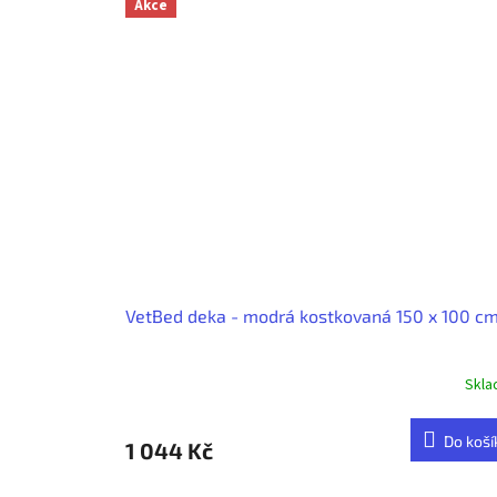
Akce
VetBed deka - modrá kostkovaná 150 x 100 c
Skl
Do koší
1 044 Kč