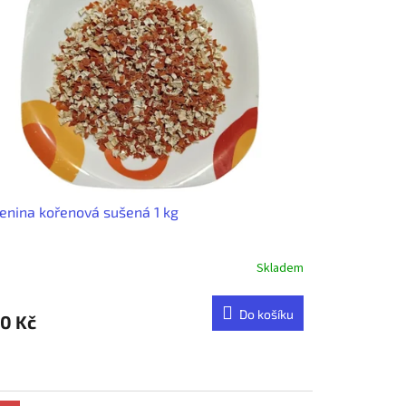
enina kořenová sušená 1 kg
Skladem
Do košíku
0 Kč