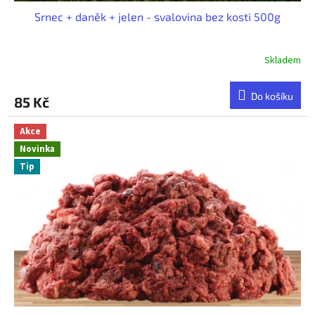
Srnec + daněk + jelen - svalovina bez kosti 500g
Skladem
Do košíku
85 Kč
Akce
Novinka
Tip