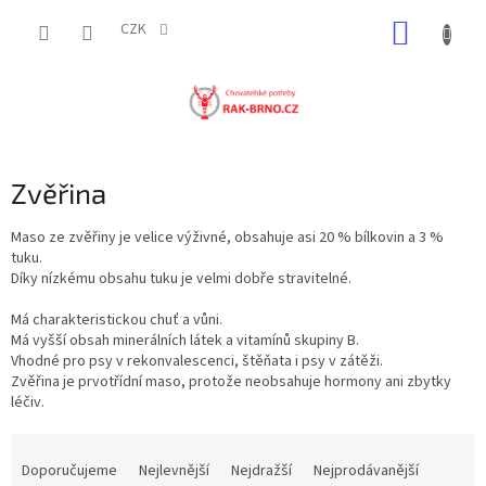
Přejít
NÁKUP
na
CZK
obsah
KOŠÍK
Zvěřina
Maso ze zvěřiny je velice výživné, obsahuje asi 20 % bílkovin a 3 %
tuku.
Díky nízkému obsahu tuku je velmi dobře stravitelné.
Má charakteristickou chuť a vůni.
Má vyšší obsah minerálních látek a vitamínů skupiny B.
Vhodné pro psy v rekonvalescenci, štěňata i psy v zátěži.
Zvěřina je prvotřídní maso, protože neobsahuje hormony ani zbytky
léčiv.
Ř
a
Doporučujeme
Nejlevnější
Nejdražší
Nejprodávanější