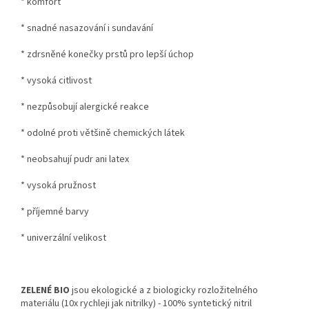
* komfort
* snadné nasazování i sundavání
* zdrsněné konečky prstů pro lepší úchop
* vysoká citlivost
* nezpůsobují alergické reakce
* odolné proti většině chemických látek
* neobsahují pudr ani latex
* vysoká pružnost
* příjemné barvy
* univerzální velikost
ZELENÉ BIO
jsou ekologické a z biologicky rozložitelného
materiálu (10x rychleji jak nitrilky) - 100% syntetický nitril