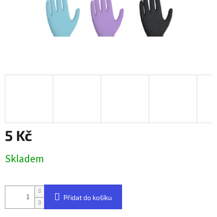
5 Kč
Měrná
Skladem
cena:
Přidat do košíku