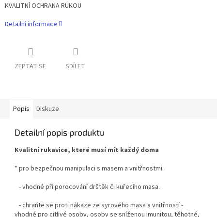
KVALITNÍ OCHRANA RUKOU
Detailní informace
ZEPTAT SE
SDÍLET
Popis
Diskuze
Detailní popis produktu
Kvalitní rukavice, které musí mít každý doma
* pro bezpečnou manipulaci s masem a vnitřnostmi.
- vhodné při porocování drštěk či kuřecího masa.
- chraňte se proti nákaze ze syrového masa a vnitřností -
vhodné pro citlivé osoby, osoby se sníženou imunitou, těhotné,