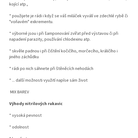
kojící atp.,
* použijete je rádi i když se váš miláček vyválí ve zdechlé rybě či
"voňavém" exkrementu.
* výborné jsou i při šamponování zvířat před výstavou či při
napadení parazity, používání chlodexinu atp.
* skvěle padnou i při čištění kočičího, morčecího, králičího i
jiného záchůdku
* rádi po nich sáhnete při štěněcích nehodách
* ... další možnosti využití napíse sám život
MIX BAREV
Výhody nitrilových rukavic
* vysoká pevnost
* odolnost