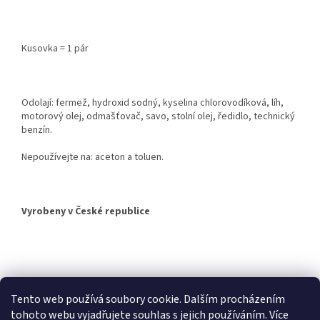
Kusovka = 1 pár
Odolají: fermež, hydroxid sodný, kyselina chlorovodíková, líh,
motorový olej, odmašťovač, savo, stolní olej, ředidlo, technický
benzín.
Nepoužívejte na: aceton a toluen.
Vyrobeny v České republice
Z
á
p
Tento web používá soubory cookie. Dalším procházením
a
tohoto webu vyjadřujete souhlas s jejich používáním. Více