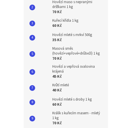
Hovězí maso s nepranými
dršťkami 1 kg
70 Kč
Kuřecí křídla 1 kg
60 Kč
Hovězí mleté s mrkví 500g
35 Kč
Masová směs
(hovězí+vepřové+drůbeží) 1 kg
70 Kč
Hovězí a vepřová svalovina
krájená
45 Kč
Krůtí mleté
40 Kč
Hovězí mleté s droby 1 kg
60 Kč
Králík s kuřecím masem - mletý
1 kg
70 Kč