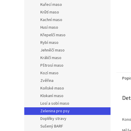
n
Kuřecí maso
e
Krůtí maso
l
Kachní maso
Husí maso
Křepelčí maso
Rybí maso
Jehněčí maso
Králičí maso
Pštrosí maso
Kozí maso
Popi
Zvěřina
Koňské maso
Klokaní maso
Det
Losí a sobí maso
Zelenina pro psy
Doplňky stravy
Kono
Sušený BARF
Může