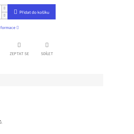
Přidat do košíku
informace
ZEPTAT SE
SDÍLET
ů.