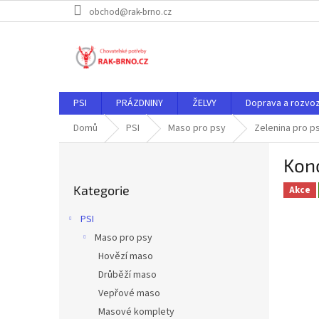
Přejít
obchod@rak-brno.cz
na
obsah
PSI
PRÁZDNINY
ŽELVY
Doprava a rozvo
Domů
PSI
Maso pro psy
Zelenina pro p
P
Kon
o
Přeskočit
s
Kategorie
kategorie
Akce
t
r
PSI
a
Maso pro psy
n
Hovězí maso
n
í
Drůběží maso
p
Vepřové maso
a
Masové komplety