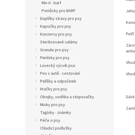
Mix it - barf
Pomůcky pro BARF
Jeho
Doplňky stravy pro psy
Kono
Kapsičky pro psy
Patř
Konzervy pro psy
Sterilizované salámy
Záro
Granule pro psy
antio
Pamlsky pro psy
Vhodn
Lovecký výcvik psa
Pes v autě - cestování
Vhod
Pelíšky a odpočinek
Hračky pro psy
Obojky, vodítka a stopovačky
Dávko
Misky pro psy
Zamí
Tagísky - známky
Péče o psy
Chladicí podložky