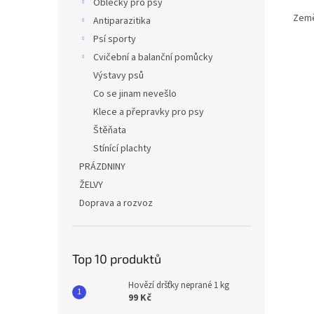
Oblečky pro psy
Země
Antiparazitika
Psí sporty
Cvičební a balanční pomůcky
Výstavy psů
Co se jinam nevešlo
Klece a přepravky pro psy
Štěňata
Stínící plachty
PRÁZDNINY
ŽELVY
Doprava a rozvoz
Top 10 produktů
Hovězí dršťky neprané 1 kg
99 Kč