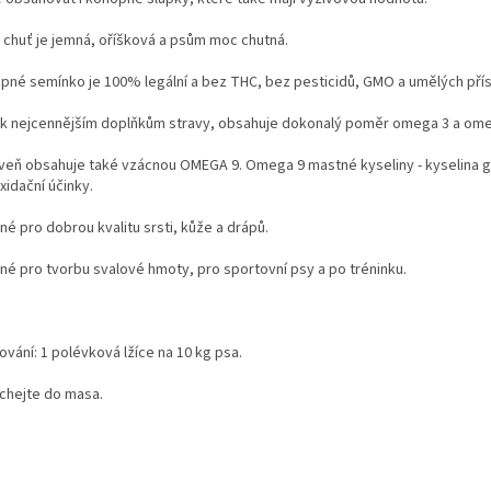
 chuť je jemná, oříšková a psům moc chutná.
pné semínko je 100% legální a bez THC, bez pesticidů, GMO a umělých přísa
í k nejcennějším doplňkům stravy,
obsahuje dokonalý poměr omega 3 a omeg
veň obsahuje také vzácnou OMEGA 9. Omega 9 mastné kyseliny - kyselina gam
xidační účinky.
é pro dobrou kvalitu srsti, kůže a drápů.
né pro tvorbu svalové hmoty, pro sportovní psy a po tréninku.
vání: 1 polévková lžíce na 10 kg psa.
chejte do masa.