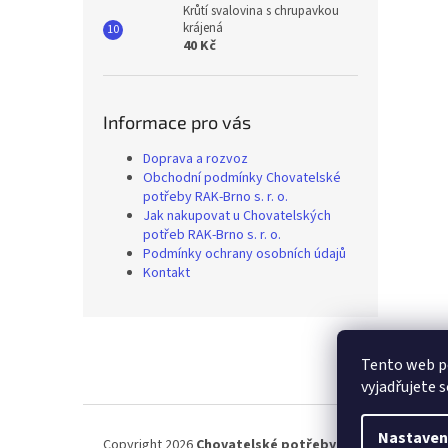
Krůtí svalovina s chrupavkou
krájená
40 Kč
Informace pro vás
Doprava a rozvoz
Obchodní podmínky Chovatelské
potřeby RAK-Brno s. r. o.
Jak nakupovat u Chovatelských
potřeb RAK-Brno s. r. o.
Podmínky ochrany osobních údajů
Kontakt
Z
á
Tento web p
p
vyjadřujete s
a
t
í
Nastaven
Copyright 2026
Chovatelské potřeby RAK-Brno
. Všech