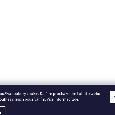
oužívá soubory cookie. Dalším procházením tohoto webu
ouhlas s jejich používáním. Více informací
zde
.
í
na práva vyhrazena.