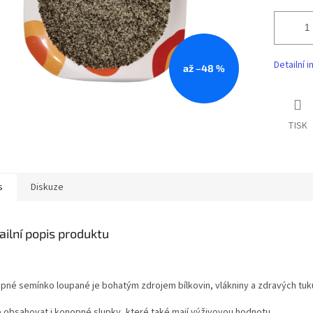
Detailní 
až –48 %
TISK
s
Diskuze
ailní popis produktu
pné semínko loupané je bohatým zdrojem bílkovin, vlákniny
a zdravých tuk
 obsahovat i konopné slupky, které také mají výživovou hodnotu.