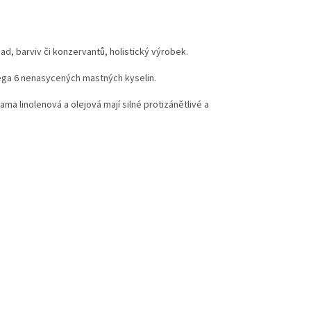
d, barviv či konzervantů, holistický výrobek.
a 6 nenasycených mastných kyselin.
a linolenová a olejová mají silné protizánětlivé a