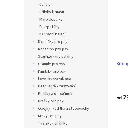
n
V
r
Canvit
e
ý
o
Přílohy k masu
l
p
d
Marp doplňky
i
u
s
Energeťáky
k
p
Náhradní balení
t
r
Kapsičky pro psy
ů
o
Konzervy pro psy
d
Sterilizované salámy
u
Konop
k
Granule pro psy
t
Pamlsky pro psy
ů
Lovecký výcvik psa
Pes v autě - cestování
Pelíšky a odpočinek
2
od
Hračky pro psy
Obojky, vodítka a stopovačky
Misky pro psy
Tagísky - známky