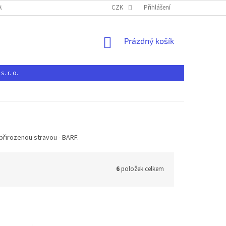
-BRNO S. R. O.
JAK NAKUPOVAT U CHOVATELSKÝCH POTŘEB RAK-BRNO S. 
CZK
Přihlášení
NÁKUPNÍ
Prázdný košík
KOŠÍK
 r. o.
 přirozenou stravou - BARF.
6
položek celkem