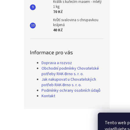
Králík s kuřecím masem - mletý
1 kg
70 Kč
Krůtí svalovina s chrupavkou
krájená
40 Kč
Informace pro vás
Doprava a rozvoz
Obchodní podmínky Chovatelské
potřeby RAK-Brno s. r. o.
Jak nakupovat u Chovatelských
potřeb RAK-Brno s. r. o.
Podmínky ochrany osobních údajů
Kontakt
Z
á
Tento web p
p
vyjadřujete s