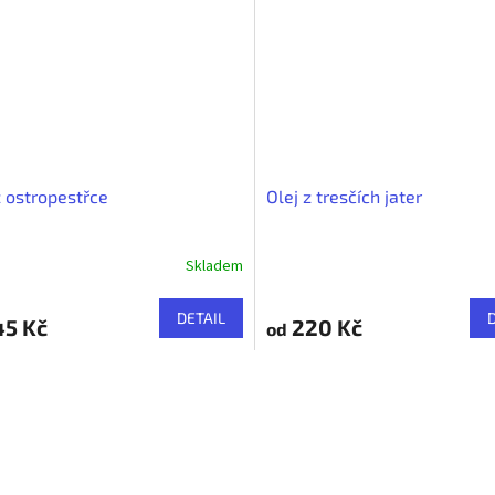
z ostropestřce
Olej z tresčích jater
Skladem
DETAIL
45 Kč
220 Kč
od
O
v
l
á
d
a