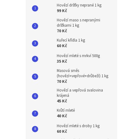
Hovězí dršťky neprané 1 kg
99 Kč
Hovězí maso s nepranými
dršťkami 1 kg
70 Kč
Kuřecí křídla 1 kg
60 Kč
Hovězí mleté s mrkví 500g
35 Kč
Masová směs
(hovězí+vepřové+drůbeží) 1 kg
70 Kč
Hovězí a vepřová svalovina
krájená
45 Kč
Krůtí mleté
40 Kč
Hovězí mleté s droby 1 kg
60 Kč