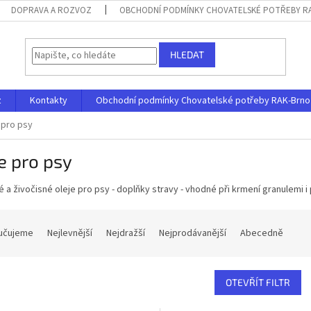
DOPRAVA A ROZVOZ
OBCHODNÍ PODMÍNKY CHOVATELSKÉ POTŘEBY RAK
HLEDAT
z
Kontakty
Obchodní podmínky Chovatelské potřeby RAK-Brno s.
 pro psy
e pro psy
é a živočisné oleje pro psy - doplňky stravy - vhodné při krmení granulemi i
učujeme
Nejlevnější
Nejdražší
Nejprodávanější
Abecedně
OTEVŘÍT FILTR