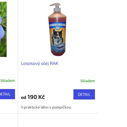
Lososový olej RAK
Skladem
Skladem
Průměrné
hodnocení
produktu
DETAIL
DETAIL
190 Kč
od
je
5,0
V praktické láhvi s pumpičkou
z
5
hvězdiček.