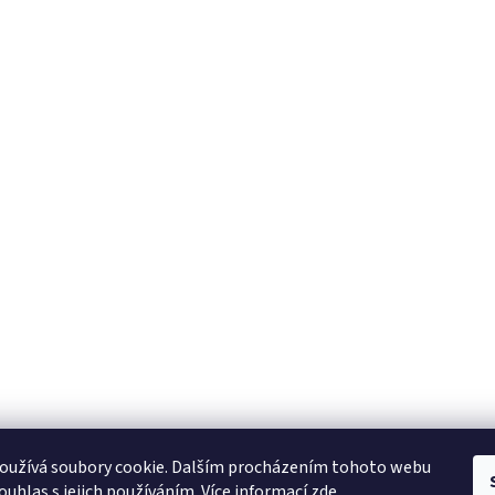
oužívá soubory cookie. Dalším procházením tohoto webu
ouhlas s jejich používáním. Více informací
zde
.