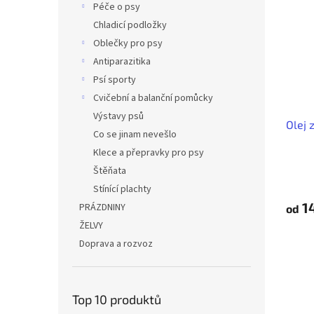
Péče o psy
Chladicí podložky
Oblečky pro psy
Antiparazitika
Psí sporty
Cvičební a balanční pomůcky
Výstavy psů
Olej 
Co se jinam nevešlo
Klece a přepravky pro psy
Štěňata
Stínící plachty
1
PRÁZDNINY
od
ŽELVY
Doprava a rozvoz
Top 10 produktů