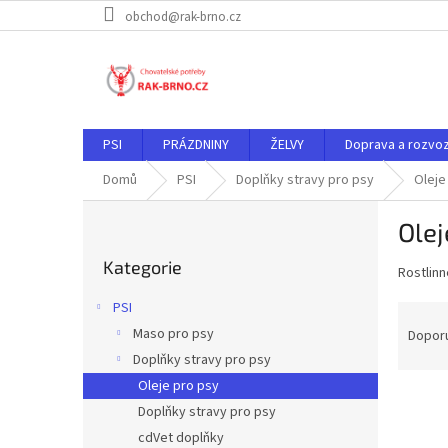
Přejít
obchod@rak-brno.cz
na
obsah
PSI
PRÁZDNINY
ŽELVY
Doprava a rozvo
Domů
PSI
Doplňky stravy pro psy
Oleje
P
Olej
o
Přeskočit
s
Kategorie
kategorie
Rostlinn
t
r
PSI
Ř
a
a
Maso pro psy
Dopor
n
z
Doplňky stravy pro psy
n
e
í
Oleje pro psy
n
p
Doplňky stravy pro psy
í
a
cdVet doplňky
p