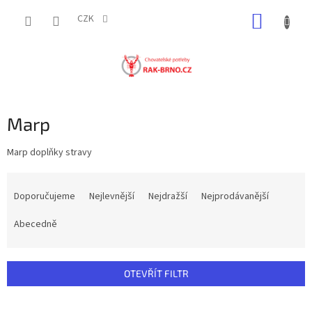
Přejít
NÁKUP
na
CZK
obsah
KOŠÍK
Marp
Marp doplňky stravy
Ř
a
Doporučujeme
Nejlevnější
Nejdražší
Nejprodávanější
z
e
Abecedně
n
í
p
OTEVŘÍT FILTR
r
o
V