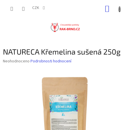
Přejít
NÁKUP
na
CZK
obsah
KOŠÍK
NATURECA Křemelina sušená 250g
Průměrné
Neohodnoceno
Podrobnosti hodnocení
hodnocení
produktu
je
0,0
z
5
hvězdiček.