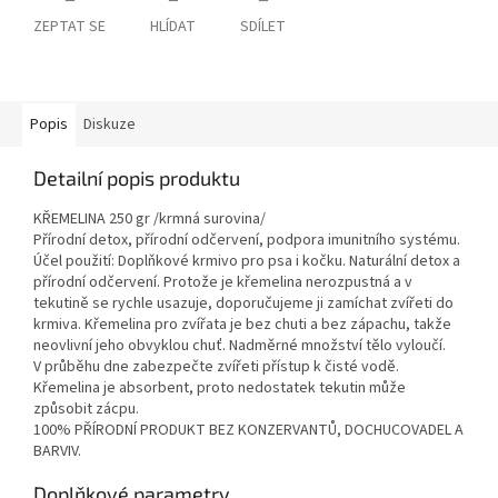
ZEPTAT SE
HLÍDAT
SDÍLET
Popis
Diskuze
Detailní popis produktu
KŘEMELINA 250 gr /krmná surovina/
Přírodní detox, přírodní odčervení, podpora imunitního systému.
Účel použití: Doplňkové krmivo pro psa i kočku. Naturální detox a
přírodní odčervení. Protože je křemelina nerozpustná a v
tekutině se rychle usazuje, doporučujeme ji zamíchat zvířeti do
krmiva. Křemelina pro zvířata je bez chuti a bez zápachu, takže
neovlivní jeho obvyklou chuť. Nadměrné množství tělo vyloučí.
V průběhu dne zabezpečte zvířeti přístup k čisté vodě.
Křemelina je absorbent, proto nedostatek tekutin může
způsobit zácpu.
100% PŘÍRODNÍ PRODUKT BEZ KONZERVANTŮ, DOCHUCOVADEL A
BARVIV.
Doplňkové parametry