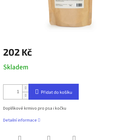
202 Kč
Měrná
Skladem
cena:
Přidat do košíku
Doplňkové krmivo pro psa i kočku
Detailní informace