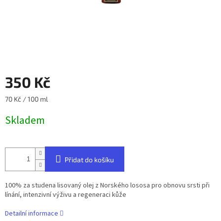
350 Kč
Měrná
70 Kč / 100 ml
cena:
Skladem
Přidat do košíku
100% za studena lisovaný olej z Norského lososa pro obnovu srsti při
línání, intenzivní výživu a regeneraci kůže
Detailní informace