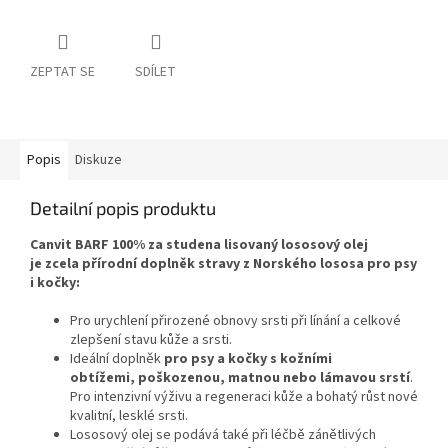
ZEPTAT SE
SDÍLET
Popis
Diskuze
Detailní popis produktu
Canvit BARF 100% za studena lisovaný lososový olej
je zcela přírodní doplněk stravy z Norského lososa pro psy
i kočky:
Pro urychlení přirozené obnovy srsti při línání a celkové
zlepšení stavu kůže a srsti.
Ideální doplněk
pro psy a kočky s kožními
obtížemi, poškozenou, matnou nebo lámavou srstí
.
Pro intenzivní výživu a regeneraci kůže a bohatý růst nové
kvalitní, lesklé srsti.
Lososový olej se podává také při léčbě zánětlivých