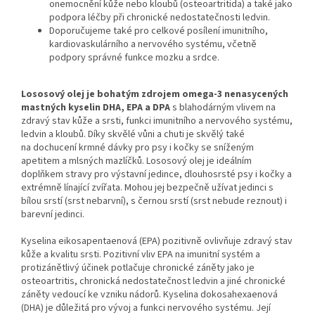
onemocnění kůže nebo kloubů (osteoartritida) a také jako
podpora léčby při chronické nedostatečnosti ledvin.
Doporučujeme také pro celkové posílení imunitního,
kardiovaskulárního a nervového systému, včetně
podpory správné funkce mozku a srdce.
Lososový olej je bohatým zdrojem omega-3 nenasycených
mastných kyselin DHA, EPA a DPA
s blahodárným vlivem na
zdravý stav kůže a srsti, funkci imunitního a nervového systému,
ledvin a kloubů. Díky skvělé vůni a chuti je skvělý také
na dochucení krmné dávky pro psy i kočky se sníženým
apetitem a mlsných mazlíčků. Lososový olej je ideálním
doplňkem stravy pro výstavní jedince, dlouhosrsté psy i kočky a
extrémně línající zvířata. Mohou jej bezpečně užívat jedinci s
bílou srstí (srst nebarvní), s černou srstí (srst nebude reznout) i
barevní jedinci.
Kyselina eikosapentaenová (EPA) pozitivně ovlivňuje zdravý stav
kůže a kvalitu srsti. Pozitivní vliv EPA na imunitní systém a
protizánětlivý účinek potlačuje chronické záněty jako je
osteoartritis, chronická nedostatečnost ledvin a jiné chronické
záněty vedoucí ke vzniku nádorů. Kyselina dokosahexaenová
(DHA) je důležitá pro vývoj a funkci nervového systému. Její