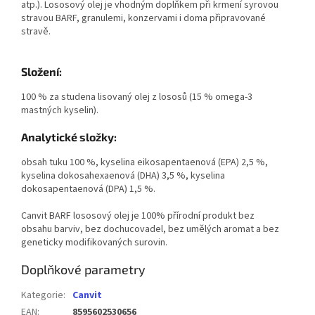
atp.). Lososový olej je vhodným doplňkem při krmení syrovou
stravou BARF, granulemi, konzervami i doma připravované
stravě.
Složení:
100 % za studena lisovaný olej z lososů (15 % omega-3
mastných kyselin).
Analytické složky:
obsah tuku 100 %, kyselina eikosapentaenová (EPA) 2,5 %,
kyselina dokosahexaenová (DHA) 3,5 %, kyselina
dokosapentaenová (DPA) 1,5 %.
Canvit BARF lososový olej je 100% přírodní produkt bez
obsahu barviv, bez dochucovadel, bez umělých aromat a bez
geneticky modifikovaných surovin.
Doplňkové parametry
Kategorie
:
Canvit
EAN
:
8595602530656