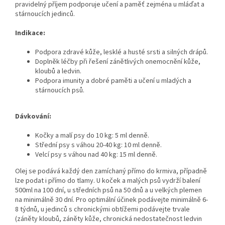
pravidelný příjem podporuje učení a paměť zejména u mláďat a
stárnoucích jedinců.
Indikace:
Podpora zdravé kůže, lesklé a husté srsti a silných drápů.
Doplněk léčby při řešení zánětlivých onemocnění kůže,
kloubů a ledvin.
Podpora imunity a dobré paměti a učení u mladých a
stárnoucích psů.
Dávkování:
Kočky a malí psy do 10 kg: 5 ml denně.
Střední psy s váhou 20-40 kg: 10 ml denně.
Velcí psy s váhou nad 40 kg: 15 ml denně.
Olej se podává každý den zamíchaný přímo do krmiva, případně
lze podat i přímo do tlamy. U koček a malých psů vydrží balení
500ml na 100 dní, u středních psů na 50 dnů a u velkých plemen
na minimálně 30 dní. Pro optimální účinek podávejte minimálně 6-
8 týdnů, u jedinců s chronickými obtížemi podávejte trvale
(záněty kloubů, záněty kůže, chronická nedostatečnost ledvin