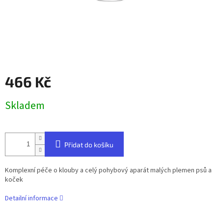
466 Kč
Měrná
Skladem
cena:
Přidat do košíku
Komplexní péče o klouby a celý pohybový aparát malých plemen psů a
koček
Detailní informace