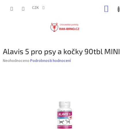
Přejít
NÁKUP
na
CZK
obsah
KOŠÍK
Alavis 5 pro psy a kočky 90tbl MINI
Průměrné
Neohodnoceno
Podrobnosti hodnocení
hodnocení
produktu
je
0,0
z
5
hvězdiček.