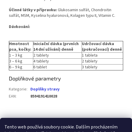
Účinné látky v přípravku:
Glukosamin sulfát, Chondroitin
sulfát, MSM, Kyselina hyaluronová, Kolagen typu II, Vitamin C.
Dávkování:
Hmotnost
Iniciační dávka (prvních
Udržovací dávka
psa, kočky:
14 dní užívání) denně
(pokračovací) denně
1 – 3 kg
2 tablety
1 tableta
3 – 6 kg
4 tablety
2 tablety
6 – 9 kg
6 tablet
3 tablety
Doplňkové parametry
Kategorie
:
Doplňky stravy
EAN
:
8594191410028
Z
á
p
Tento web používá soubory cookie. Dalším procházením