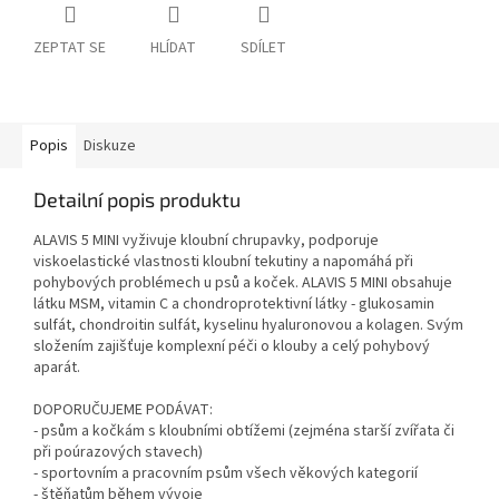
ZEPTAT SE
HLÍDAT
SDÍLET
Popis
Diskuze
Detailní popis produktu
ALAVIS 5 MINI vyživuje kloubní chrupavky, podporuje
viskoelastické vlastnosti kloubní tekutiny a napomáhá při
pohybových problémech u psů a koček. ALAVIS 5 MINI obsahuje
látku MSM, vitamin C a chondroprotektivní látky - glukosamin
sulfát, chondroitin sulfát, kyselinu hyaluronovou a kolagen. Svým
složením zajišťuje komplexní péči o klouby a celý pohybový
aparát.
DOPORUČUJEME PODÁVAT:
- psům a kočkám s kloubními obtížemi (zejména starší zvířata či
při poúrazových stavech)
- sportovním a pracovním psům všech věkových kategorií
- štěňatům během vývoje