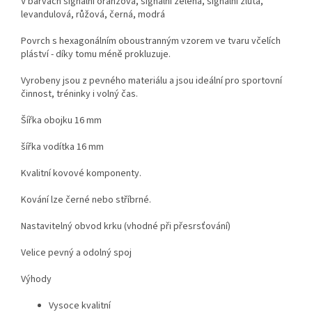
V barvách signální oranžová, signální zelená, signální žlutá,
levandulová, růžová, černá, modrá
Povrch s hexagonálním oboustranným vzorem ve tvaru včelích
pláství - díky tomu méně prokluzuje.
Vyrobeny jsou z pevného materiálu a jsou ideální pro sportovní
činnost, tréninky i volný čas.
Šířka obojku 16 mm
šířka vodítka 16 mm
Kvalitní kovové komponenty.
Kování lze černé nebo stříbrné.
Nastavitelný obvod krku (vhodné při přesrsťování)
Velice pevný a odolný spoj
Výhody
Vysoce kvalitní