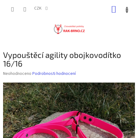
Přejít
NÁKUP
na
CZK
obsah
KOŠÍK
Vypouštěcí agility obojkovodítko
16/16
Průměrné
Neohodnoceno
Podrobnosti hodnocení
hodnocení
produktu
je
0,0
z
5
hvězdiček.