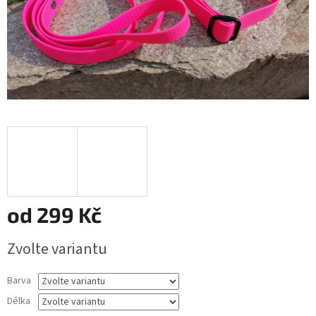
od
299 Kč
Měrná
Zvolte variantu
cena:
Barva
Délka