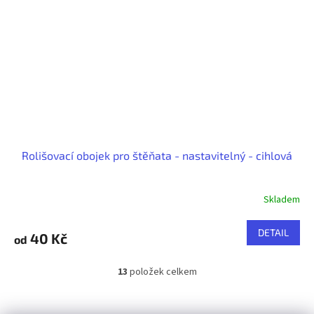
Rolišovací obojek pro štěňata - nastavitelný - cihlová
Skladem
DETAIL
40 Kč
od
13
položek celkem
O
v
l
Z