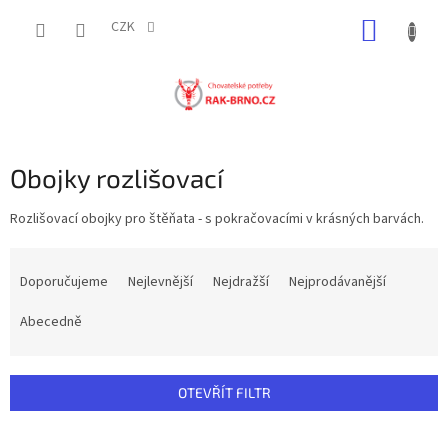
Přejít
NÁKUP
na
CZK
obsah
KOŠÍK
Obojky rozlišovací
Rozlišovací obojky pro štěňata - s pokračovacími v krásných barvách.
Ř
a
Doporučujeme
Nejlevnější
Nejdražší
Nejprodávanější
z
e
Abecedně
n
í
p
OTEVŘÍT FILTR
r
o
V