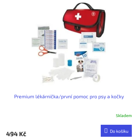
Premium lékárnička/první pomoc pro psy a kočky
Skladem
Do košíku
494 Kč