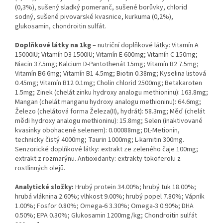
(0,3%), sušený sladký pomeranč, sušené borůvky, chlorid
sodný, sušené pivovarské kvasnice, kurkuma (0,2%),
glukosamin, chondroitin sulfát.
Doplňkové látky na 1kg
– nutriční doplňkové látky: Vitamín A
15000IU; Vitamín D3 1500IU; Vitamín E 600mg; Vitamín C 150mg;
Niacin 37.5mg; Kalcium D-Pantothenát 15mg; Vitamín B2 7.5mg;
Vitamín B6 6mg; Vitamín B1 4.5mg; Biotin 0.38mg; Kyselina listová
0.45mg; Vitamín B12 0.1mg; Cholin chlorid 2500mg; Betakaroten
1.5mg; Zinek (chelát zinku hydroxy analogu methioninu): 163.8mg;
Mangan (chelát manganu hydroxy analogu methioninu): 64.6mg;
Železo (chelátová forma Železa(II), hydrát): 58.3mg; Měď (chelát
mědi hydroxy analogu methioninu): 15.8mg; Selen (inaktivované
kvasinky obohacené selenem): 0.00088mg; DL-Metionin,
technicky čistý 4000mg; Taurin 1000mg; L-karnitin 300mg.
Senzorické doplňkové látky: extrakt ze zeleného čaje 100mg;
extrakt z rozmarýnu. Antioxidanty: extrakty tokoferolu z
rostlinných olejů.
Analytické složky:
Hrubý protein 34.00%; hrubý tuk 18.00%;
hrubá vláknina 2.60%; vlhkost 9.00%; hrubý popel 7.80%; Vápník
1.00%; Fosfor 0.80%; Omega-6 3.30%; Omega-3 0.90%; DHA
0.50%; EPA 0.30%; Glukosamin 1200mg/kg; Chondroitin sulfát