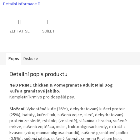
Detailní informace
ZEPTAT SE
SDÍLET
Popis
Diskuze
Detailní popis produktu
N&D PRIME Chicken & Pomegranate Adult Mini Dog
Kuře
a
granátové jablko.
Kompletní krmivo pro dospělé psy.
Složení:
Vykostěné kuře (26%), dehydratovaný kuřecí protein
(25%), batáty, kuřecí tuk, sušená vejce, sleď, dehydratovaný
protein ze sledě, rybí olej (ze sledě), vláknina z hrachu, sušené
mrkve, sušená vojtěška, inulin, fruktooligosacharidy, extrakt z
kvasnic (zdroj mannanoligosacharidů), sušené granátové jablko
(0,5%), sušená jablka, sušený špenát, semena Psyllium husk