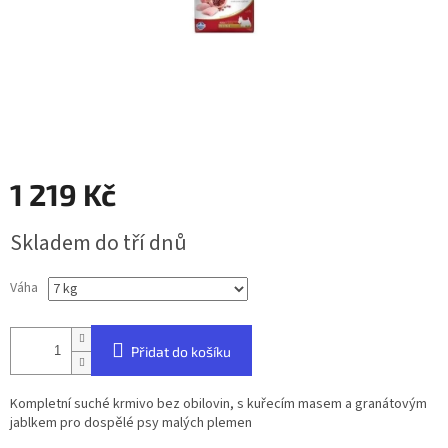
1 219 Kč
Měrná
Skladem do tří dnů
cena:
Váha
Přidat do košíku
Kompletní suché krmivo bez obilovin, s kuřecím masem a granátovým
jablkem pro dospělé psy malých plemen