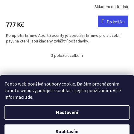
Skladem do tří dnů
Do košíku
777 Kč
Kompletní krmivo Aport Security je speciální krmivo pro služební
psy, na které jsou kladeny zvláštní požadavky.
2
položek celkem
O
v
l
Z
á
á
d
p
Tento web používá soubory cookie. Dalším procházením
a
a
tohoto webu vyjadřujete souhlas s jejich používáním. Více
c
t
informací
zde
.
í
í
p
Vytvořil Shoptet
r
Nastavení
v
k
y
Copyright 2026
Chovatelské potřeby RAK-Brno
. Všechna práva
Souhlasím
v
vyhrazena.