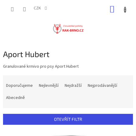
Přejít
NÁKUP
na
CZK
obsah
KOŠÍK
Aport Hubert
Granulované krmivo pro psy Aport Hubert
Ř
a
Doporučujeme
Nejlevnější
Nejdražší
Nejprodávanější
z
e
Abecedně
n
í
p
OTEVŘÍT FILTR
r
o
V