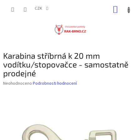
Přejít
NÁKUP
na
CZK
obsah
KOŠÍK
Karabina stříbrná k 20 mm
vodítku/stopovačce - samostatně
prodejné
Průměrné
Neohodnoceno
Podrobnosti hodnocení
hodnocení
produktu
je
0,0
z
5
hvězdiček.