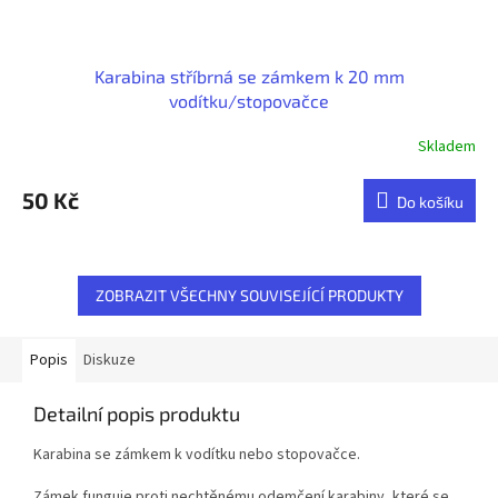
Karabina stříbrná se zámkem k 20 mm
vodítku/stopovačce
Skladem
50 Kč
Do košíku
ZOBRAZIT VŠECHNY SOUVISEJÍCÍ PRODUKTY
Popis
Diskuze
Detailní popis produktu
Karabina se zámkem k vodítku nebo stopovačce.
Zámek funguje proti nechtěnému odemčení karabiny, které se