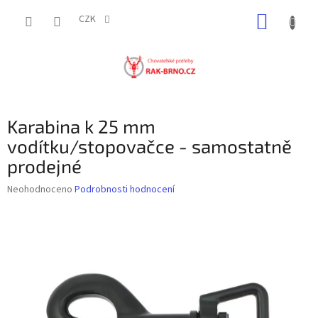
Přejít
NÁKUP
na
CZK
obsah
KOŠÍK
Karabina k 25 mm
vodítku/stopovačce - samostatně
prodejné
Průměrné
Neohodnoceno
Podrobnosti hodnocení
hodnocení
produktu
je
0,0
z
5
hvězdiček.