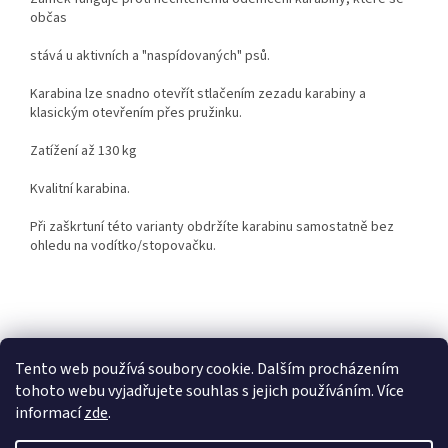
občas
stává u aktivních a "naspídovaných" psů.
Karabina lze snadno otevřít stlačením zezadu karabiny a
klasickým otevřením přes pružinku.
Zatížení až 130 kg
Kvalitní karabina.
Při zaškrtuní této varianty obdržíte karabinu samostatně bez
ohledu na vodítko/stopovačku.
Z
á
p
Tento web používá soubory cookie. Dalším procházením
a
tohoto webu vyjadřujete souhlas s jejich používáním. Více
t
informací
zde
.
í