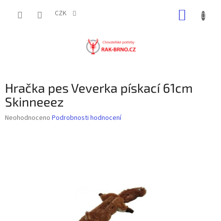
Přejít
NÁKUP
na
CZK
obsah
KOŠÍK
Hračka pes Veverka pískací 61cm
Skinneeez
Průměrné
Neohodnoceno
Podrobnosti hodnocení
hodnocení
produktu
je
0,0
z
5
hvězdiček.