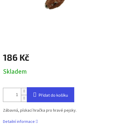
186 Kč
Měrná
Skladem
cena:
Přidat do košíku
Zábavná, pískací hračka pro hravé pejsky.
Detailní informace