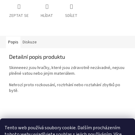
ZEPTAT SE
HLÍDAT
SDÍLET
Popis
Diskuze
Detailní popis produktu
Skinneeez jsou hračky, které jsou zdravotně nezávadné, nejsou
plněné vatou nebo jiným materiálem.
Nehrozí proto rozkousání, roztrhání nebo
roztahání zbytků po
bytě.
Z
á
p
Tento web používá soubory cookie. Dalším procházením
a
tohoto webu vyjadřujete souhlas s jejich používáním. Více