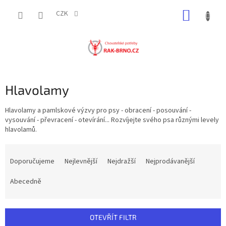
Přejít
NÁKUP
na
CZK
obsah
KOŠÍK
Hlavolamy
Hlavolamy a pamlskové výzvy pro psy - obracení - posouvání -
vysouvání - převracení - otevírání... Rozvíjejte svého psa různými levely
hlavolamů.
Ř
a
Doporučujeme
Nejlevnější
Nejdražší
Nejprodávanější
z
e
Abecedně
n
í
p
OTEVŘÍT FILTR