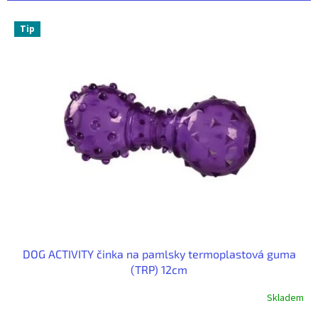
r
o
V
Tip
d
ý
u
p
k
i
t
s
ů
p
r
o
d
u
k
t
ů
DOG ACTIVITY činka na pamlsky termoplastová guma
(TRP) 12cm
Skladem