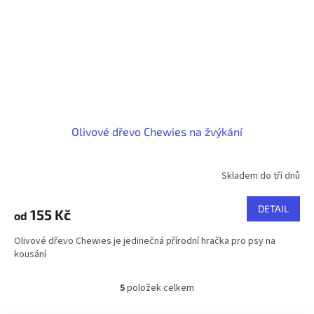
Olivové dřevo Chewies na žvýkání
Skladem do tří dnů
DETAIL
155 Kč
od
Olivové dřevo Chewies je jedinečná přírodní hračka pro psy na
kousání
5
položek celkem
O
v