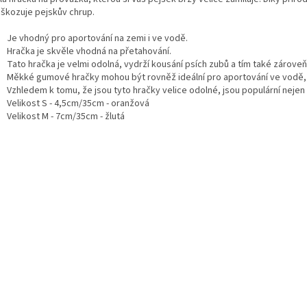
škozuje pejskův chrup.
Je vhodný pro aportování na zemi i ve vodě.
Hračka je skvěle vhodná na přetahování.
Tato hračka je velmi odolná, vydrží kousání psích zubů a tím také zároveň
Měkké gumové hračky mohou být rovněž ideální pro aportování ve vodě, 
Vzhledem k tomu, že jsou tyto hračky velice odolné, jsou populární nejen 
Velikost S - 4,5cm/35cm - oranžová
Velikost M - 7cm/35cm - žlutá