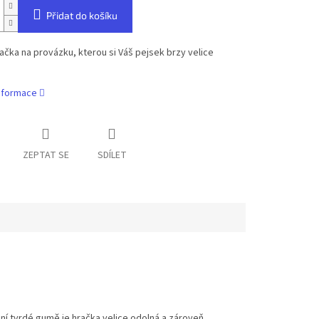
Přidat do košíku
ačka na provázku, kterou si Váš pejsek brzy velice
informace
ZEPTAT SE
SDÍLET
dní tvrdé gumě je hračka velice odolná a zároveň