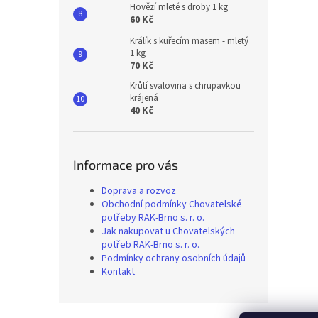
Hovězí mleté s droby 1 kg
60 Kč
Králík s kuřecím masem - mletý
1 kg
70 Kč
Krůtí svalovina s chrupavkou
krájená
40 Kč
Informace pro vás
Doprava a rozvoz
Obchodní podmínky Chovatelské
potřeby RAK-Brno s. r. o.
Jak nakupovat u Chovatelských
potřeb RAK-Brno s. r. o.
Podmínky ochrany osobních údajů
Kontakt
Z