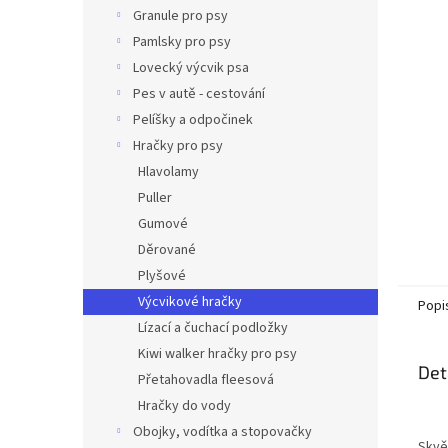
n
Granule pro psy
e
Pamlsky pro psy
l
Lovecký výcvik psa
Pes v autě - cestování
Pelíšky a odpočinek
Hračky pro psy
Hlavolamy
Puller
Gumové
Děrované
Plyšové
Výcvikové hračky
Popi
Lízací a čuchací podložky
Kiwi walker hračky pro psy
Det
Přetahovadla fleesová
Hračky do vody
Obojky, vodítka a stopovačky
Skvěl