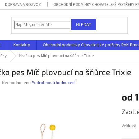
DOPRAVA A ROZVOZ
OBCHODNÍ PODMÍNKY CHOVATELSKÉ POTŘEBY RAK
HLEDAT
z
Kontakty
Obchodní podmínky Chovatelské potřeby RAK-Brno s.
ačky
Hračka pes Míč plovoucí na šňůrce Trixie
ka pes Míč plovoucí na šňůrce Trixie
Průměrné
Neohodnoceno
Podrobnosti hodnocení
hodnocení
produktu
od
je
0,0
Měrná
Zvolt
z
cena:
5
hvězdiček.
Velikost