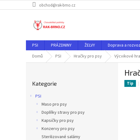
Přejít
obchod@rak-brno.cz
na
obsah
PSI
PRÁZDNINY
ŽELVY
Doprava a rozvo
Domů
PSI
Hračky pro psy
Výcvikové hr
P
Hrač
o
Přeskočit
s
Kategorie
kategorie
Tip
t
r
PSI
a
Maso pro psy
n
Doplňky stravy pro psy
n
í
Kapsičky pro psy
p
Konzervy pro psy
a
Sterilizované salámy