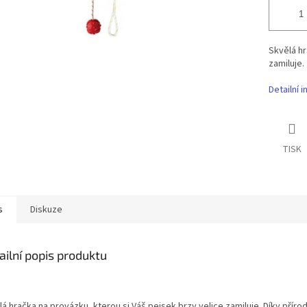
Skvělá hr
zamiluje.
Detailní 
TISK
s
Diskuze
ailní popis produktu
á hračka na provázku, kterou si Váš pejsek brzy velice zamiluje. Díky příro