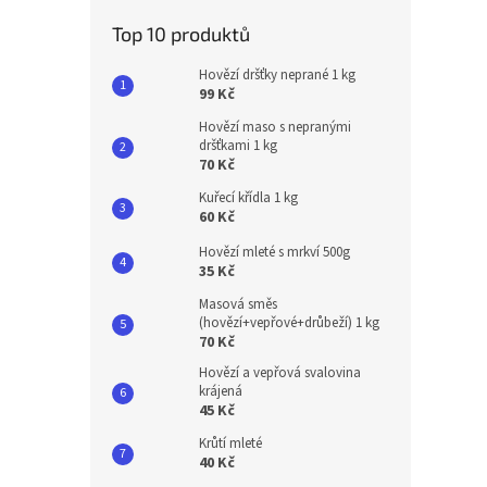
Top 10 produktů
Hovězí dršťky neprané 1 kg
99 Kč
Hovězí maso s nepranými
dršťkami 1 kg
70 Kč
Kuřecí křídla 1 kg
60 Kč
Hovězí mleté s mrkví 500g
35 Kč
Masová směs
(hovězí+vepřové+drůbeží) 1 kg
70 Kč
Hovězí a vepřová svalovina
krájená
45 Kč
Krůtí mleté
40 Kč