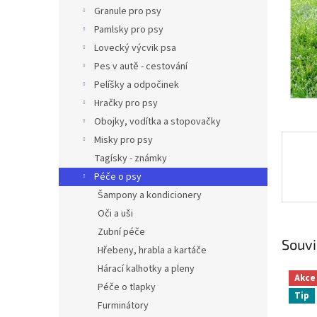
n
Granule pro psy
e
Pamlsky pro psy
l
Lovecký výcvik psa
Pes v autě - cestování
Pelíšky a odpočinek
Hračky pro psy
Obojky, vodítka a stopovačky
Misky pro psy
Tagísky - známky
Péče o psy
Šampony a kondicionery
Oči a uši
Zubní péče
Souvi
Hřebeny, hrabla a kartáče
Hárací kalhotky a pleny
Akce
Péče o tlapky
Tip
Furminátory