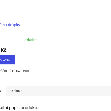
ě na drápky
Skladem
rné
cení
 Kč
ktu
o košíku
PŠÍ KLEŠTĚ NA TRHU
ček.
s
Diskuze
ailní popis produktu