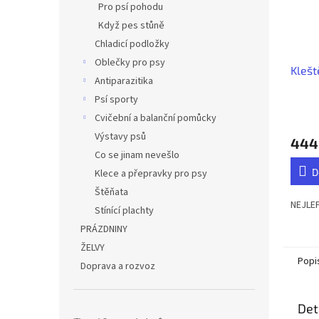
Pro psí pohodu
Když pes stůně
Chladicí podložky
Oblečky pro psy
Klešt
Antiparazitika
Psí sporty
Průmě
Cvičební a balanční pomůcky
hodno
Výstavy psů
444
produ
Co se jinam nevešlo
je
5,0
D
Klece a přepravky pro psy
z
Štěňata
5
NEJLE
Stínící plachty
hvězdi
PRÁZDNINY
ŽELVY
Popi
Doprava a rozvoz
Det