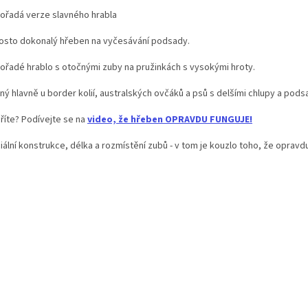
ořadá verze slavného hrabla
osto dokonalý hřeben na vyčesávání podsady.
ořadé hrablo s otočnými zuby na pružinkách s vysokými hroty.
ný hlavně u border kolií, australských ovčáků a psů s delšími chlupy a pods
říte? Podívejte se na
video, že hřeben OPRAVDU FUNGUJE!
ální konstrukce, délka a rozmístění zubů - v tom je kouzlo toho, že opravd