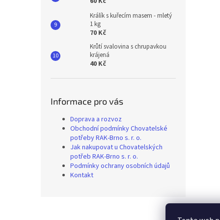
60 Kč
Králík s kuřecím masem - mletý
1 kg
70 Kč
Krůtí svalovina s chrupavkou
krájená
40 Kč
Informace pro vás
Doprava a rozvoz
Obchodní podmínky Chovatelské
potřeby RAK-Brno s. r. o.
Jak nakupovat u Chovatelských
potřeb RAK-Brno s. r. o.
Podmínky ochrany osobních údajů
Kontakt
Z
á