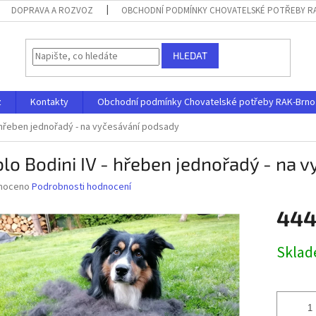
DOPRAVA A ROZVOZ
OBCHODNÍ PODMÍNKY CHOVATELSKÉ POTŘEBY RAK
HLEDAT
z
Kontakty
Obchodní podmínky Chovatelské potřeby RAK-Brno s.
- hřeben jednořadý - na vyčesávání podsady
lo Bodini IV - hřeben jednořadý - na 
né
noceno
Podrobnosti hodnocení
ní
444
u
Měrná
Skla
cena:
ek.