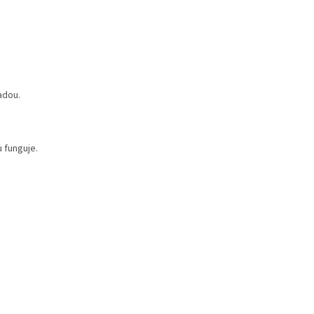
adou.
u funguje.