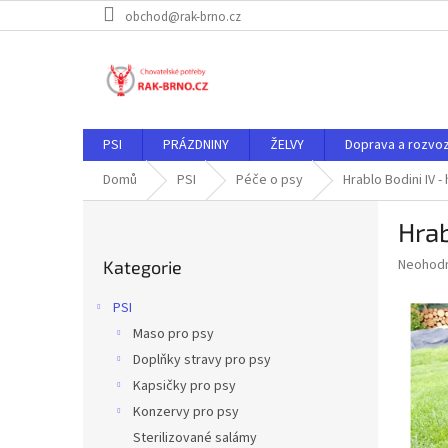
Přejít
obchod@rak-brno.cz
na
obsah
PSI
PRÁZDNINY
ŽELVY
Doprava a rozvo
Domů
PSI
Péče o psy
Hrablo Bodini IV 
P
Hrab
o
Přeskočit
s
Průměr
Neohod
Kategorie
kategorie
t
hodnoce
r
produkt
PSI
a
je
Maso pro psy
0,0
n
z
Doplňky stravy pro psy
n
5
í
Kapsičky pro psy
hvězdič
p
Konzervy pro psy
a
Sterilizované salámy