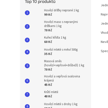
Top 10 produktů
Jedn
Hovězí dršťky neprané 1 kg
Napr
99 Kč
Hovězí maso s nepranými
Jedn
dršťkami 1 kg
70 Kč
Vhod
Kuřecí křídla 1 kg
Nevě
60 Kč
Hovězí mleté s mrkví 500g
Speci
35 Kč
Masová směs
(hovězí+vepřové+drůbeží) 1 kg
70 Kč
Hovězí a vepřová svalovina
krájená
45 Kč
Krůtí mleté
40 Kč
Hovězí mleté s droby 1 kg