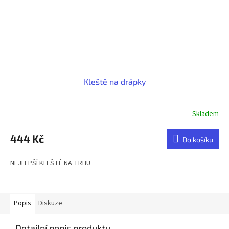
Kleště na drápky
Skladem
Průměrné
hodnocení
produktu
444 Kč
Do košíku
je
5,0
NEJLEPŠÍ KLEŠTĚ NA TRHU
z
5
hvězdiček.
Popis
Diskuze
Detailní popis produktu