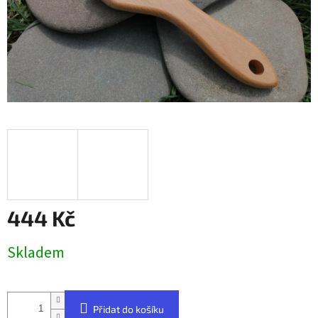
444 Kč
Měrná
Skladem
cena:
Přidat do košíku