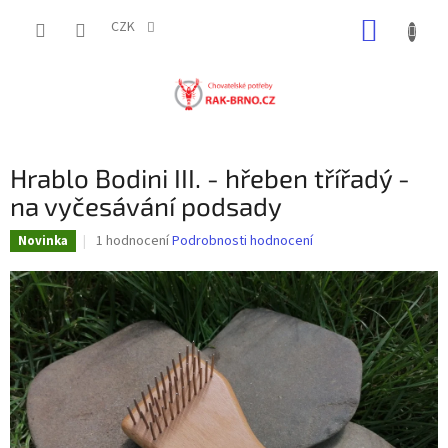
Přejít
NÁKUP
na
CZK
obsah
KOŠÍK
Hrablo Bodini III. - hřeben třířadý -
na vyčesávání podsady
Průměrné
1 hodnocení
Podrobnosti hodnocení
Novinka
hodnocení
produktu
je
5,0
z
5
hvězdiček.