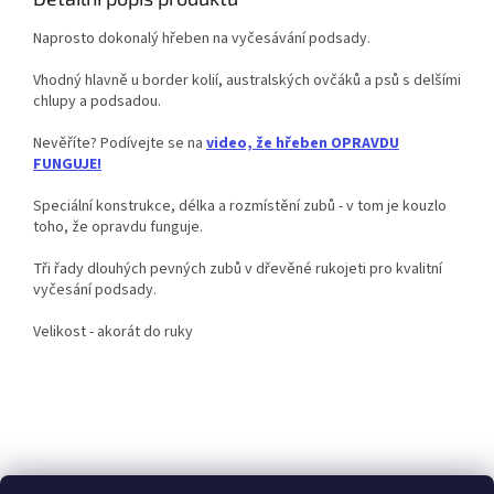
Naprosto dokonalý hřeben na vyčesávání podsady.
Vhodný hlavně u border kolií, australských ovčáků a psů s delšími
chlupy a podsadou.
Nevěříte? Podívejte se na
video, že hřeben OPRAVDU
FUNGUJE!
Speciální konstrukce, délka a rozmístění zubů - v tom je kouzlo
toho, že opravdu funguje.
Tři řady dlouhých pevných zubů v dřevěné rukojeti pro kvalitní
vyčesání podsady.
Velikost - akorát do ruky
Z
á