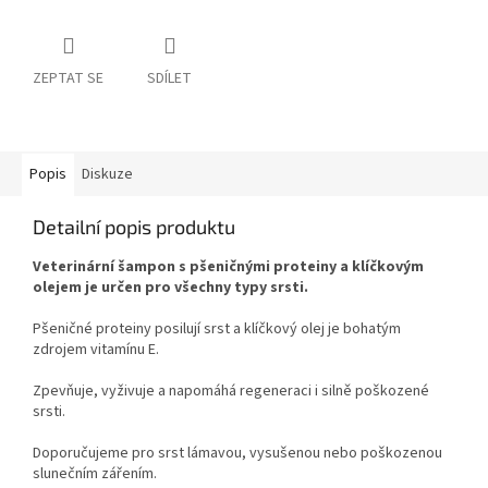
ZEPTAT SE
SDÍLET
Popis
Diskuze
Detailní popis produktu
Veterinární šampon s pšeničnými proteiny a klíčkovým
olejem je určen pro všechny typy srsti.
Pšeničné proteiny posilují srst a klíčkový olej je bohatým
zdrojem vitamínu E.
Zpevňuje, vyživuje a napomáhá regeneraci i silně poškozené
srsti.
Doporučujeme pro srst lámavou, vysušenou nebo poškozenou
slunečním zářením.