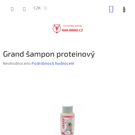
Přejít
NÁKUP
na
CZK
obsah
KOŠÍK
Grand šampon proteinový
Průměrné
Neohodnoceno
Podrobnosti hodnocení
hodnocení
produktu
je
0,0
z
5
hvězdiček.