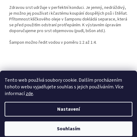
Zdravou srst udržuje v perfektní konduci. Je jemný, nedráždivý,
je možno jej používat i kčastému koupání dospělých psů i štěňat.
Přítomnost klíčkového oleje v šamponu dokládá separace, která
se před použitím odstraní protřepáním. K výstavním úpravám
doporučujeme pro srst objemovou (pudl, bišon atd.).
Šampon možno ředit vodou v poměru 1:2 až 1:4.
Z
á
p
Tento web používá soubory cookie. Dalším procházením
a
tohoto webu vyjadřujete souhlas s jejich používáním. Více
t
informací
zde
.
í
Vytvořil Shoptet
Nastavení
Copyright 2026
Chovatelské potřeby RAK-Brno
. Všechna práva
Souhlasím
vyhrazena.