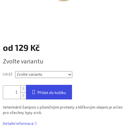
od
129 Kč
Měrná
Zvolte variantu
cena:
Litráž
Přidat do košíku
Veterinární šampon s pšeničnými proteiny a klíčkovým olejem je určen
pro všechny typy srsti.
Detailní informace