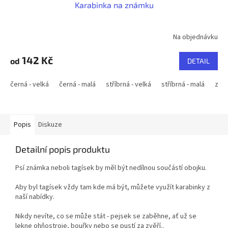
Karabinka na známku
Na objednávku
142 Kč
od
DETAIL
černá - velká
černá - malá
stříbrná - velká
stříbrná - malá
zlat
Popis
Diskuze
Detailní popis produktu
Psí známka neboli tagísek by měl být nedílnou součástí obojku.
Aby byl tagísek vždy tam kde má být, můžete využít karabinky z
naší nabídky.
Nikdy nevíte, co se může stát - pejsek se zaběhne, ať už se
lekne ohňostroje, bouřky nebo se pustí za zvěří..