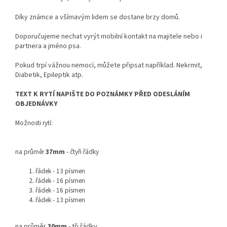
Díky známce a všímavým lidem se dostane brzy domů.
Doporučujeme nechat vyrýt mobilní kontakt na majitele nebo i
partnera a jméno psa.
Pokud trpí vážnou nemocí, můžete připsat například. Nekrmit,
Diabetik, Epileptik atp.
TEXT K RYTÍ NAPIŠTE DO POZNÁMKY PŘED ODESLÁNÍM
OBJEDNÁVKY
Možnosti rytí:
na průměr
37mm
- čtyři řádky
řádek - 13 písmen
řádek - 16 písmen
řádek - 16 písmen
řádek - 13 písmen
na průměr
30mm
- tři řádky