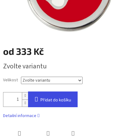
od
333 Kč
Měrná
Zvolte variantu
cena:
Velikost
Přidat do košíku
Detailní informace