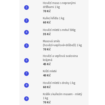
Hovězí maso s nepranými
dršťkami 1 kg
70 Kč
Kuřecí křídla 1 kg
60 Kč
Hovězí mleté s mrkví 500g
35 Kč
Masová směs
(hovězí+vepřové+drůbeží) 1 kg
70 Kč
Hovězí a vepřová svalovina
krájená
45 Kč
Krůtí mleté
40 Kč
Hovězí mleté s droby 1 kg
60 Kč
Králík s kuřecím masem - mletý
1 kg
70 Kč