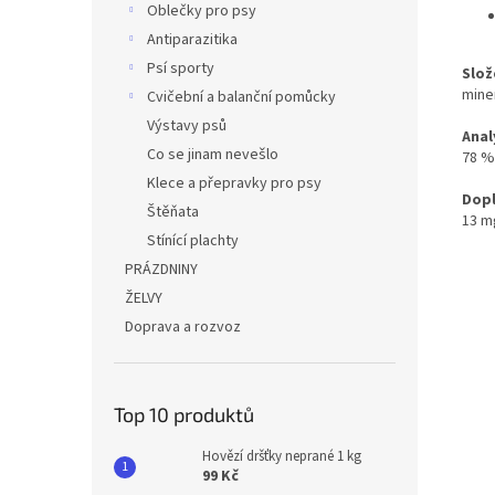
Oblečky pro psy
Antiparazitika
Psí sporty
Slož
miner
Cvičební a balanční pomůcky
Výstavy psů
Anal
Co se jinam nevešlo
78 %
Klece a přepravky pro psy
Dopl
Štěňata
13 m
Stínící plachty
PRÁZDNINY
ŽELVY
Doprava a rozvoz
Top 10 produktů
Hovězí dršťky neprané 1 kg
99 Kč