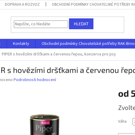
DOPRAVA A ROZVOZ
OBCHODNÍ PODMÍNKY CHOVATELSKÉ POTŘEBY RAK
HLEDAT
z
Kontakty
Obchodní podmínky Chovatelské potřeby RAK-Brno s.
PIPER s hovězími dršťkami a červenou řepou, konzerva pro psy
R s hovězími dršťkami a červenou řep
né
noceno
Podrobnosti hodnocení
ní
od
u
Měrná
Zvolt
cena:
ek.
Váha