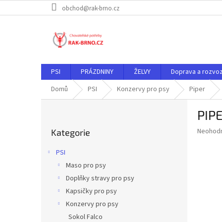
Přejít
obchod@rak-brno.cz
na
obsah
PSI
PRÁZDNINY
ŽELVY
Doprava a rozvo
Domů
PSI
Konzervy pro psy
Piper
P
PIPE
o
Přeskočit
s
Průměr
Neohod
Kategorie
kategorie
t
hodnoce
r
produkt
PSI
a
je
Maso pro psy
0,0
n
z
Doplňky stravy pro psy
n
5
í
Kapsičky pro psy
hvězdič
p
Konzervy pro psy
a
Sokol Falco