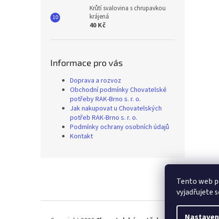
Krůtí svalovina s chrupavkou
krájená
40 Kč
Informace pro vás
Doprava a rozvoz
Obchodní podmínky Chovatelské
potřeby RAK-Brno s. r. o.
Jak nakupovat u Chovatelských
potřeb RAK-Brno s. r. o.
Podmínky ochrany osobních údajů
Kontakt
Z
á
Tento web p
p
vyjadřujete s
a
t
í
Nastaven