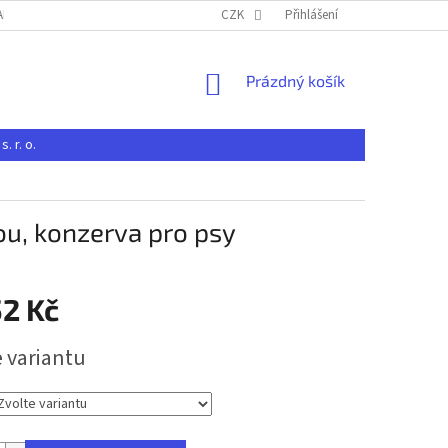
-BRNO S. R. O.
JAK NAKUPOVAT U CHOVATELSKÝCH POTŘEB RAK-BRNO S. 
CZK
Přihlášení
NÁKUPNÍ
Prázdný košík
KOŠÍK
 r. o.
ou, konzerva pro psy
52 Kč
e variantu