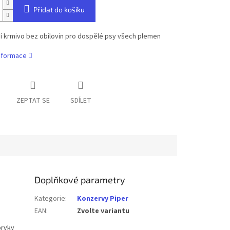
Přidat do košíku
í krmivo bez obilovin pro dospělé psy všech plemen
informace
ZEPTAT SE
SDÍLET
Doplňkové parametry
Kategorie
:
Konzervy Piper
EAN
:
Zvolte variantu
prvky