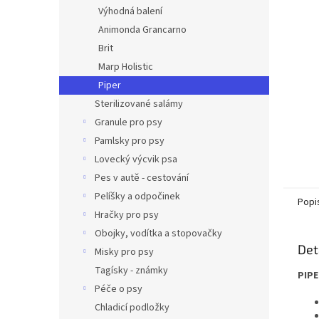
n
Výhodná balení
e
Animonda Grancarno
l
Brit
Marp Holistic
Piper
Sterilizované salámy
Granule pro psy
Pamlsky pro psy
Lovecký výcvik psa
Pes v autě - cestování
Pelíšky a odpočinek
Popi
Hračky pro psy
Obojky, vodítka a stopovačky
Det
Misky pro psy
Tagísky - známky
PIPE
Péče o psy
Chladicí podložky