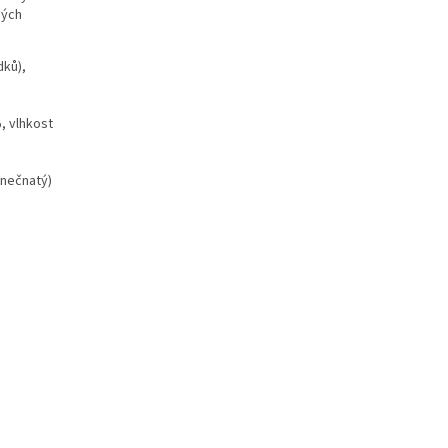
ných
dků),
%, vlhkost
zinečnatý)