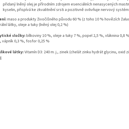
přidaný lněný olej je přírodním zdrojem esenciálních nenasycených mast
kyselin, přispívá ke zkvalitnění srsti a pozitivně ovlivňuje nervový systém
ení:
maso a produkty živočišného původu 60 % (z toho 10 % hovězích žalu
ální látky, oleje a tuky (lněný olej 0,2 %)
ytické složky:
bílkoviny 10 %, oleje a tuky 7 %, popel 2,5 %, vláknina 0,8 
, vápník 0,3 %, fosfor 0,25 %
ňkové látky:
Vitamín D3: 240 m. j., zinek (chelát zinku hydrát glycinu, oxid 
g