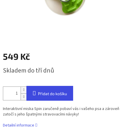
549 Kč
Měrná
Skladem do tří dnů
cena:
Přidat do košíku
Interaktivní miska Spin zaručeně pobaví vás i vašeho psa a zároveň
zatočí s jeho špatnými stravovacími návyky!
Detailní informace