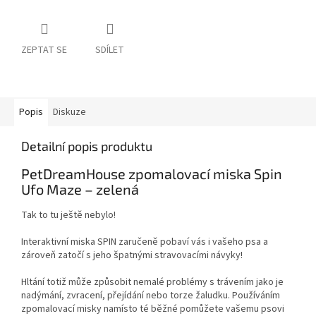
ZEPTAT SE
SDÍLET
Popis
Diskuze
Detailní popis produktu
PetDreamHouse zpomalovací miska Spin
Ufo Maze – zelená
Tak to tu ještě nebylo!
Interaktivní miska SPIN zaručeně pobaví vás i vašeho psa a
zároveň zatočí s jeho špatnými stravovacími návyky!
Hltání totiž může způsobit nemalé problémy s trávením jako je
nadýmání, zvracení, přejídání nebo torze žaludku. Používáním
zpomalovací misky namísto té běžné pomůžete vašemu psovi