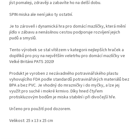
jíst pomaleji, zdravěji a zabavíte ho na delší dobu.
SPIN miska ale není jako ty ostatní.
Je to zároveň i dynamická hra pro domácí mazlíčky, která mění
jídlo v zábavu a nenásilnou cestou podporuje rozvíjení jejich
pudů a smyslů.
Tento výrobek se stal vítězem v kategorii nejlepších hraček a
doplňků pro psy na největším veletrhu pro domácí mazlíčky ve
Velké Británii PATS 2020!
Produkt je vyroben z nezávadného potravinářského plastu
vyhovujícího FDA podle standardů potravinářských materiálů bez
BPA a bez PVC. Je vhodný do mrazničky i do myčky, a lze jej
využít pro suché i mokré krmivo. Díky hned čtyřem
protiskluzovým bodům je miska stabilní i při divočejší hře.
Určeno pro použití pod dozorem.
Velikost: 25 x 13 x 25 cm