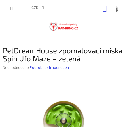
Přejít
NÁKUP
na
CZK
obsah
KOŠÍK
PetDreamHouse zpomalovací miska
Spin Ufo Maze – zelená
Průměrné
Neohodnoceno
Podrobnosti hodnocení
hodnocení
produktu
je
0,0
z
5
hvězdiček.