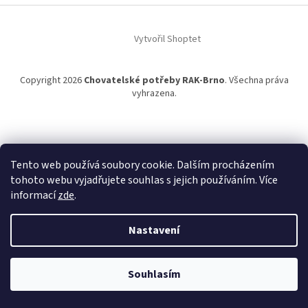
t
í
Vytvořil Shoptet
Copyright 2026
Chovatelské potřeby RAK-Brno
. Všechna práva
vyhrazena.
Tento web používá soubory cookie. Dalším procházením
tohoto webu vyjadřujete souhlas s jejich používáním. Více
informací
zde
.
Nastavení
Souhlasím