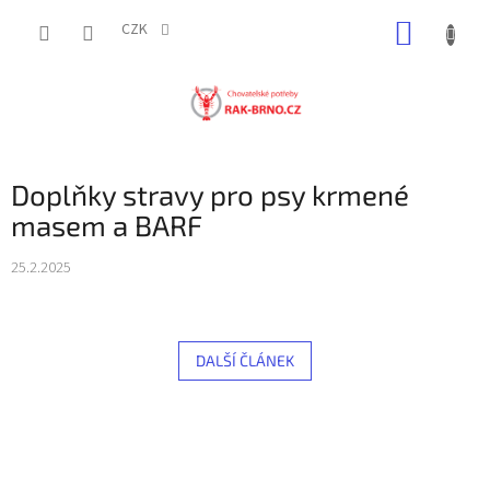
Přejít
NÁKUP
na
CZK
obsah
KOŠÍK
Doplňky stravy pro psy krmené
masem a BARF
25.2.2025
DALŠÍ ČLÁNEK
Z
á
p
a