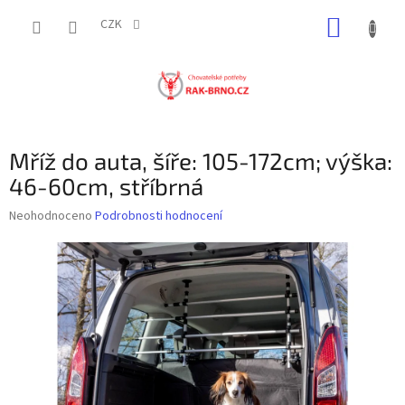
Přejít
NÁKUP
na
CZK
obsah
KOŠÍK
Mříž do auta, šíře: 105-172cm; výška:
46-60cm, stříbrná
Průměrné
Neohodnoceno
Podrobnosti hodnocení
hodnocení
produktu
je
0,0
z
5
hvězdiček.