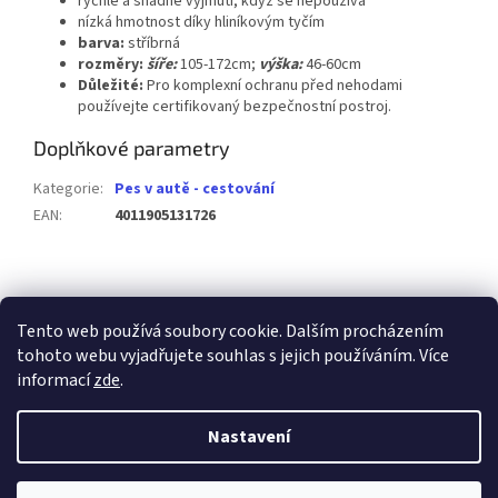
rychlé a snadné vyjmutí, když se nepoužívá
nízká hmotnost díky hliníkovým tyčím
barva:
stříbrná
rozměry:
šíře:
105-172cm;
výška:
46-60cm
Důležité:
Pro komplexní ochranu před nehodami
používejte certifikovaný bezpečnostní postroj.
Doplňkové parametry
Kategorie
:
Pes v autě - cestování
EAN
:
4011905131726
Z
á
p
Tento web používá soubory cookie. Dalším procházením
a
tohoto webu vyjadřujete souhlas s jejich používáním. Více
t
informací
zde
.
í
Vytvořil Shoptet
Nastavení
Copyright 2026
Chovatelské potřeby RAK-Brno
. Všechna práva