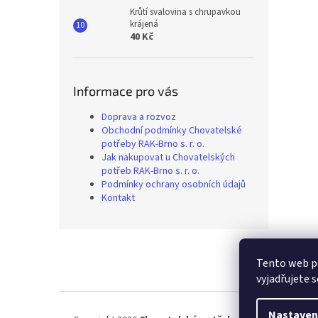
Krůtí svalovina s chrupavkou
krájená
40 Kč
Informace pro vás
Doprava a rozvoz
Obchodní podmínky Chovatelské
potřeby RAK-Brno s. r. o.
Jak nakupovat u Chovatelských
potřeb RAK-Brno s. r. o.
Podmínky ochrany osobních údajů
Kontakt
Z
á
Tento web p
p
vyjadřujete s
a
t
í
Nastaven