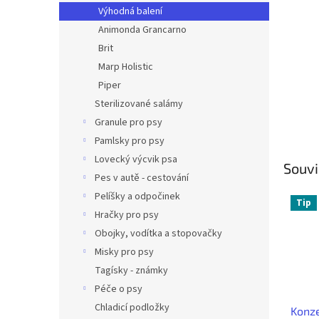
n
Výhodná balení
e
Animonda Grancarno
l
Brit
Marp Holistic
Piper
Sterilizované salámy
Granule pro psy
Pamlsky pro psy
Lovecký výcvik psa
Souvi
Pes v autě - cestování
Pelíšky a odpočinek
Tip
Hračky pro psy
Obojky, vodítka a stopovačky
Misky pro psy
Tagísky - známky
Péče o psy
Chladicí podložky
Konze