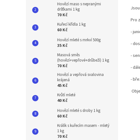
Hovězí maso s nepranými
Jsou
dršťkami 1 kg
70 Kč
Pro z
Kuřecí křídla 1 kg
60 Kč
- juni
Hovězí mleté s mrkví 500g
- do
35 Kč
Masová směs
- sen
(hovězí+vepřové+drůbeží) 1 kg
70 Kč
- dál
Hovězí a vepřová svalovina
- bře
krájená
45 Kč
Obje
Krůtí mleté
40 Kč
Hovězí mleté s droby 1 kg
60 Kč
Králík s kuřecím masem - mletý
1 kg
70 Kč