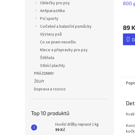
Oblečky pro psy
800 
Antiparazitika
Psí sporty
Cvičební a balanční pomůcky
89 
Výstavy psů
D
Co se jinam nevešlo
Klece a přepravky pro psy
Štěňata
Stínící plachty
PRÁZDNINY
ŽELVY
Popi
Doprava a rozvoz
Det
Top 10 produktů
Kval
Hovězí dršťky neprané 1 kg
Konze
99 Kč
kočk