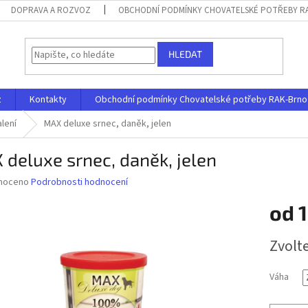
DOPRAVA A ROZVOZ
OBCHODNÍ PODMÍNKY CHOVATELSKÉ POTŘEBY RAK
HLEDAT
z
Kontakty
Obchodní podmínky Chovatelské potřeby RAK-Brno s.
lení
MAX deluxe srnec, daněk, jelen
deluxe srnec, daněk, jelen
né
noceno
Podrobnosti hodnocení
ní
od
1
u
Měrná
Zvolt
cena:
ek.
Váha