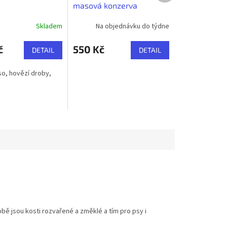
masová konzerva
Skladem
Na objednávku do týdne
č
550 Kč
DETAIL
DETAIL
o, hovězí droby,
obě jsou kosti rozvařené a změklé a tím pro psy i