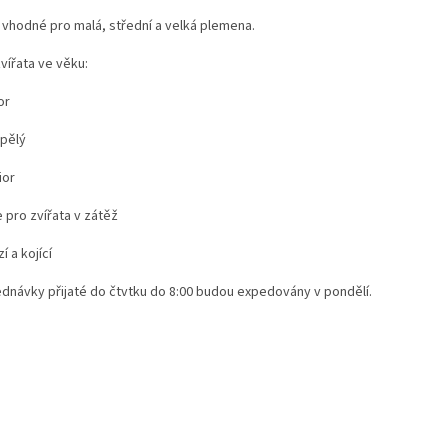
 vhodné pro malá, střední a velká plemena.
vířata ve věku:
or
spělý
ior
e pro zvířata v zátěž
zí a kojící
dnávky přijaté do čtvtku do 8:00 budou expedovány v pondělí.