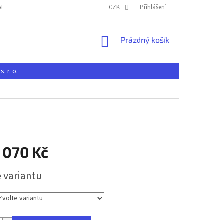
-BRNO S. R. O.
JAK NAKUPOVAT U CHOVATELSKÝCH POTŘEB RAK-BRNO S. 
CZK
Přihlášení
NÁKUPNÍ
Prázdný košík
KOŠÍK
 r. o.
 070 Kč
e variantu