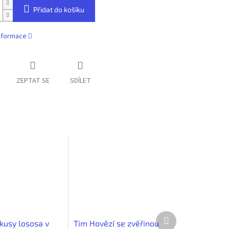
Přidat do košíku
informace
ZEPTAT SE
SDÍLET
Další
usy lososa v
Tim Hovězí se zvěřinou
produkt