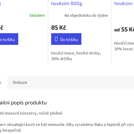
g
hovězím 800g
hovězím
Skladem
Na objednávku do týdne
Kč
85 Kč
55 K
od
o košíku
Do košíku
Hovězí mas
30% losos
Hovězí maso, hovězí droby,
30% dršťky
s
Diskuze
ailní popis produktu
itní masové konzervy, ručně plněné.
rv obsahující kosti se bát nemusíte. Díky vysokému tlaku a teplotě při výr
y bezpečné.