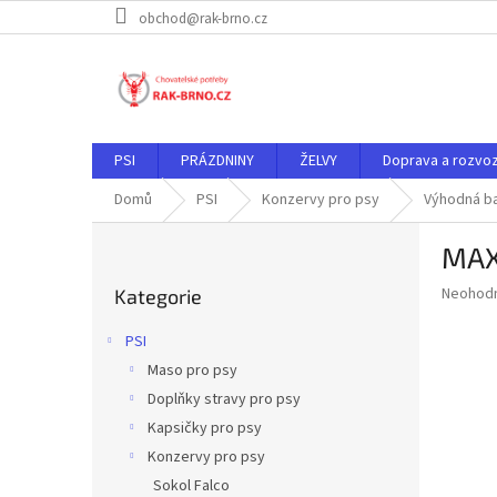
Přejít
obchod@rak-brno.cz
na
obsah
PSI
PRÁZDNINY
ŽELVY
Doprava a rozvo
Domů
PSI
Konzervy pro psy
Výhodná ba
P
MAX 
o
Přeskočit
s
Průměr
Neohod
Kategorie
kategorie
t
hodnoce
r
produkt
PSI
a
je
Maso pro psy
0,0
n
z
Doplňky stravy pro psy
n
5
í
Kapsičky pro psy
hvězdič
p
Konzervy pro psy
a
Sokol Falco