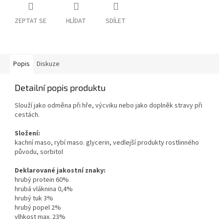
ZEPTAT SE
HLÍDAT
SDÍLET
Popis
Diskuze
Detailní popis produktu
Slouží jako odměna při hře, výcviku nebo jako doplněk stravy při
cestách.
Složení:
kachní maso, rybí maso. glycerin, vedlejší produkty rostlinného
původu, sorbitol
Deklarované jakostní znaky:
hrubý protein 60%
hrubá vláknina 0,4%
hrubý tuk 3%
hrubý popel 2%
vlhkost max. 23%