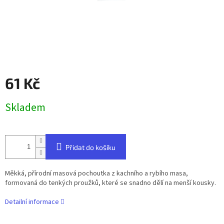
61 Kč
Měrná
Skladem
cena:
Přidat do košíku
Měkká, přírodní masová pochoutka z kachního a rybího masa,
formovaná do tenkých proužků, které se snadno dělí na menší kousky.
Detailní informace