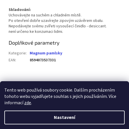
Skladování:
Uchovávejte na suchém a chladném místě.
Po otevření dobře uzavírejte zipovým uzávěrem obalu.
Nepodávejte svému zvířeti vysoušecí činidlo - desiccant.
není určeno ke konzumaci lidmi.
Doplňkové parametry
Kategorie
:
Magnum pamlsky
EAN
:
8594073537331
Z
á
p
Tento web používá soubory cookie. Dalším procházením
a
tohoto webu vyjadřujete souhlas s jejich používáním. Více
t
informací
zde
.
í
Vytvořil Shoptet
Nastavení