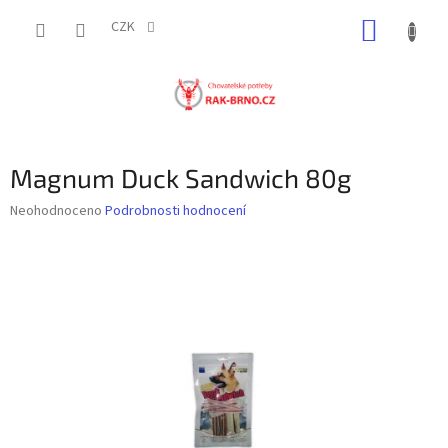
Přejít
NÁKUP
na
CZK
obsah
KOŠÍK
Magnum Duck Sandwich 80g
Průměrné
Neohodnoceno
Podrobnosti hodnocení
hodnocení
produktu
je
0,0
z
5
hvězdiček.