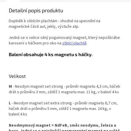
Detailní popis produktu
Doplněk k stínícím plachtám - vhodné na upevnění na
magnetické části aut, jekly, výztuže atp.
Jedná se o velice silný pogumovaný magnet, který nepoškrábe
karoserii s háčkem pro oko na
stínící plachtě
.
Balení obsahuje 4 ks magnetu s háčky.
Velikost
M
- Neodym magnet set strong - průměr magnetu 4,3 cm, háček
drát o průměru 3 mm, zátěž 1 magnetu max. 11 kg, v balení 4 ks
L
- Neodym magnet set extra strong - průměr magnetu 6,7 cm,
háček drát o průměru 5 mm, zátěž 1 magnetu max. 24 kg, v
balení 4 ks
Neodmymový magnet = NdFeB, směs neodymu, železa a