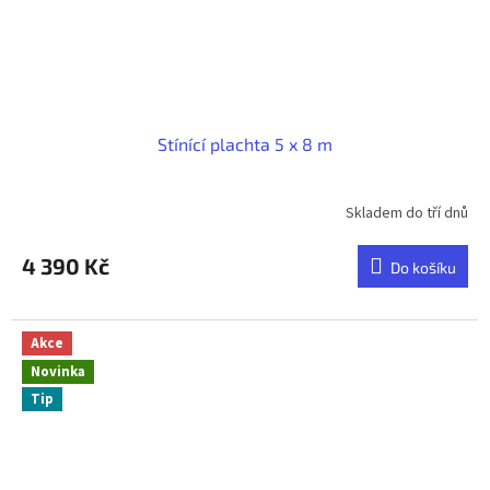
Stínící plachta 5 x 8 m
Skladem do tří dnů
Průměrné
hodnocení
produktu
4 390 Kč
Do košíku
je
5,0
z
5
Akce
hvězdiček.
Novinka
Tip