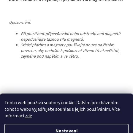
boru. Jedná se o nejsilnější permanentní magnet na světě.
Upozornění:
Při používání, připevňování nebo odstraňování magnetů
nepodceňujte tažnou sílu magnetů.
Stínicí plachtu a magnety používejte pouze na čistém
povrchu, aby nedošlo k poškození vlivem tření nečistot,
zejména pod napětím a ve větru.
Z
á
p
Tento web používá soubory cookie. Dalším procházením
a
tohoto webu vyjadřujete souhlas s jejich používáním. Více
t
informací
zde
.
í
Vytvořil Shoptet
Nastavení