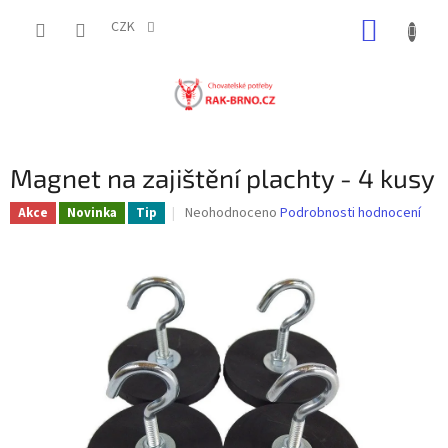
Přejít
NÁKUP
na
CZK
obsah
KOŠÍK
Magnet na zajištění plachty - 4 kusy
Průměrné
Neohodnoceno
Podrobnosti hodnocení
Akce
Novinka
Tip
hodnocení
produktu
je
0,0
z
5
hvězdiček.