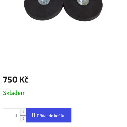
750 Kč
Měrná
Skladem
cena:
Přidat do košíku