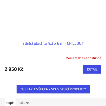
Stínící plachta 4,3 x 6 m - CHILLOUT
Momentálně nedostupné
Průměrné
hodnocení
produktu
2 950 Kč
DETAIL
je
5,0
z
5
ZOBRAZIT VŠECHNY SOUVISEJÍCÍ PRODUKTY
hvězdiček.
Popis
Diskuze