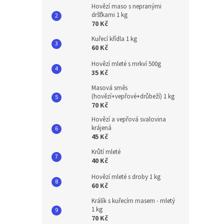
Hovězí maso s nepranými
dršťkami 1 kg
70 Kč
Kuřecí křídla 1 kg
60 Kč
Hovězí mleté s mrkví 500g
35 Kč
Masová směs
(hovězí+vepřové+drůbeží) 1 kg
70 Kč
Hovězí a vepřová svalovina
krájená
45 Kč
Krůtí mleté
40 Kč
Hovězí mleté s droby 1 kg
60 Kč
Králík s kuřecím masem - mletý
1 kg
70 Kč