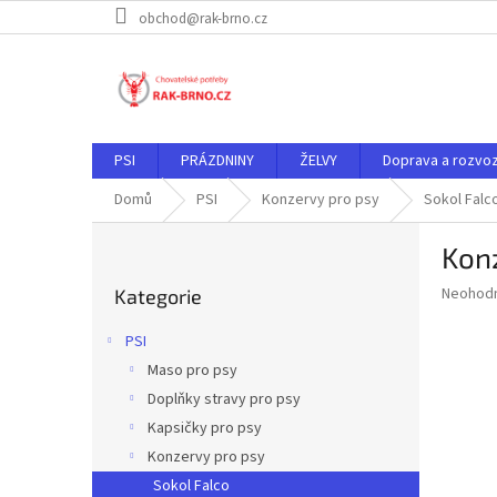
Přejít
obchod@rak-brno.cz
na
obsah
PSI
PRÁZDNINY
ŽELVY
Doprava a rozvo
Domů
PSI
Konzervy pro psy
Sokol Falc
P
Konz
o
Přeskočit
s
Průměr
Neohod
Kategorie
kategorie
t
hodnoce
r
produkt
PSI
a
je
Maso pro psy
0,0
n
z
Doplňky stravy pro psy
n
5
í
Kapsičky pro psy
hvězdič
p
Konzervy pro psy
a
Sokol Falco