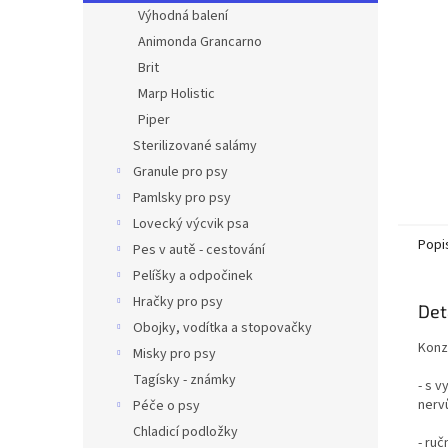
n
Výhodná balení
e
Animonda Grancarno
l
Brit
Marp Holistic
Piper
Sterilizované salámy
Granule pro psy
Pamlsky pro psy
Lovecký výcvik psa
Popi
Pes v autě - cestování
Pelíšky a odpočinek
Hračky pro psy
Det
Obojky, vodítka a stopovačky
Konz
Misky pro psy
Tagísky - známky
- s v
nerv
Péče o psy
Chladicí podložky
- ru