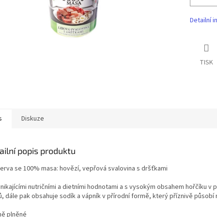
Detailní 
TISK
s
Diskuze
ailní popis produktu
erva se 100% masa: hovězí, vepřová svalovina s dršťkami
ynikajícími nutričními a dietními hodnotami a s vysokým obsahem hořčíku v p
ů, dále pak obsahuje sodík a vápník v přírodní formě, který příznivě působí
čně plněné