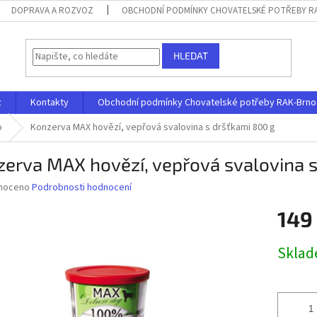
DOPRAVA A ROZVOZ
OBCHODNÍ PODMÍNKY CHOVATELSKÉ POTŘEBY RAK
HLEDAT
z
Kontakty
Obchodní podmínky Chovatelské potřeby RAK-Brno s.
o
Konzerva MAX hovězí, vepřová svalovina s dršťkami 800 g
erva MAX hovězí, vepřová svalovina s
né
noceno
Podrobnosti hodnocení
ní
149
u
Měrná
Skla
cena:
ek.