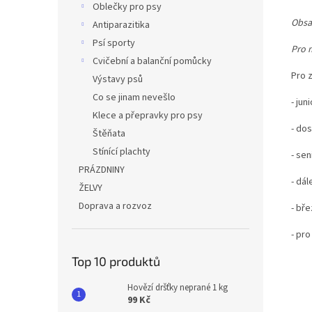
Oblečky pro psy
Obsa
Antiparazitika
Psí sporty
Pro 
Cvičební a balanční pomůcky
Pro z
Výstavy psů
Co se jinam nevešlo
- juni
Klece a přepravky pro psy
- do
Štěňata
Stínící plachty
- sen
PRÁZDNINY
- dál
ŽELVY
Doprava a rozvoz
- bře
- pro
Top 10 produktů
Hovězí dršťky neprané 1 kg
99 Kč