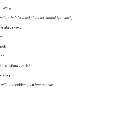
h 800 g
malá, střední a velká plemena.Vhodné i pro kočky
vířata ve věku:
or
spělý
ior
e pro zvířata v zátěži
zí a kojící
 zvířata s problémy s trávením a váhou