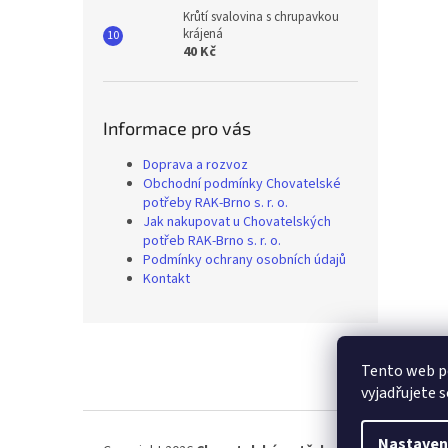
Krůtí svalovina s chrupavkou
krájená
40 Kč
Informace pro vás
Doprava a rozvoz
Obchodní podmínky Chovatelské
potřeby RAK-Brno s. r. o.
Jak nakupovat u Chovatelských
potřeb RAK-Brno s. r. o.
Podmínky ochrany osobních údajů
Kontakt
Z
á
Tento web p
p
vyjadřujete s
a
t
í
Nastaven