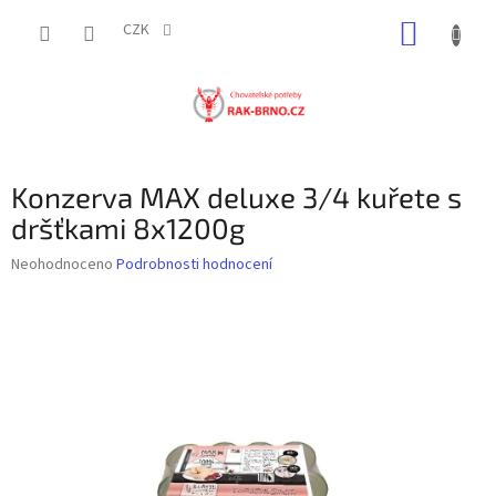
Přejít
NÁKUP
na
CZK
obsah
KOŠÍK
Konzerva MAX deluxe 3/4 kuřete s
dršťkami 8x1200g
Průměrné
Neohodnoceno
Podrobnosti hodnocení
hodnocení
produktu
je
0,0
z
5
hvězdiček.