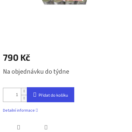
790 Kč
Měrná
Na objednávku do týdne
cena:
Přidat do košíku
Detailní informace