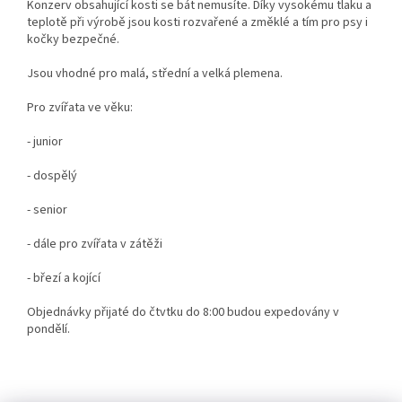
Konzerv obsahující kosti se bát nemusíte. Díky vysokému tlaku a
teplotě při výrobě jsou kosti rozvařené a změklé a tím pro psy i
kočky bezpečné.
Jsou vhodné pro malá, střední a velká plemena.
Pro zvířata ve věku:
- junior
- dospělý
- senior
- dále pro zvířata v zátěži
- březí a kojící
Objednávky přijaté do čtvtku do 8:00 budou expedovány v
pondělí.
Z