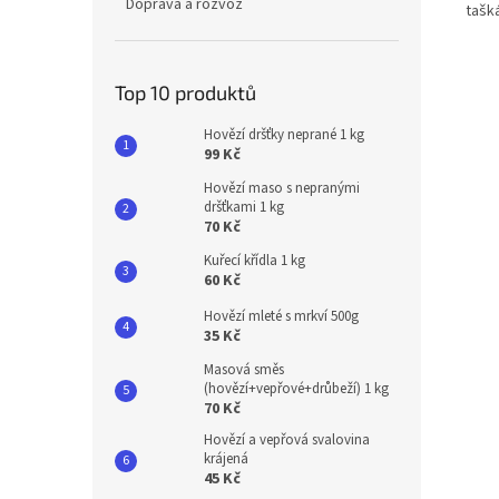
Doprava a rozvoz
tašk
Top 10 produktů
Hovězí dršťky neprané 1 kg
99 Kč
Hovězí maso s nepranými
dršťkami 1 kg
70 Kč
Kuřecí křídla 1 kg
60 Kč
Hovězí mleté s mrkví 500g
35 Kč
Masová směs
(hovězí+vepřové+drůbeží) 1 kg
70 Kč
Hovězí a vepřová svalovina
krájená
45 Kč