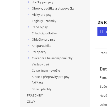
Hračky pro psy
Obojky, vodítka a stopovačky
Misky pro psy
Tagísky - známky
25 K
Péče o psy
D
Chladicí podložky
Oblečky pro psy
Antiparazitika
Psí sporty
Popi
Cvičební a balanční pomůcky
Výstavy psů
Det
Co se jinam nevešlo
Klece a přepravky pro psy
Paml
Štěňata
Suše
Stínící plachty
PRÁZDNINY
Hově
ŽELVY
Ucho