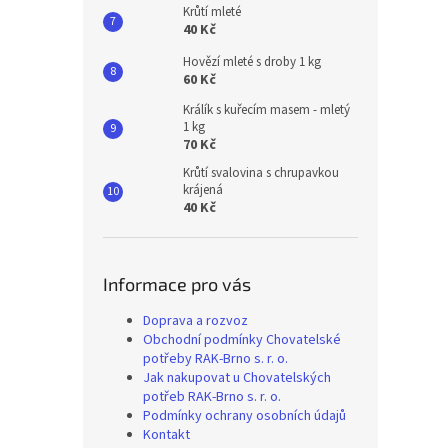
Krůtí mleté
40 Kč
Hovězí mleté s droby 1 kg
60 Kč
Králík s kuřecím masem - mletý
1 kg
70 Kč
Krůtí svalovina s chrupavkou
krájená
40 Kč
Informace pro vás
Doprava a rozvoz
Obchodní podmínky Chovatelské
potřeby RAK-Brno s. r. o.
Jak nakupovat u Chovatelských
potřeb RAK-Brno s. r. o.
Podmínky ochrany osobních údajů
Kontakt