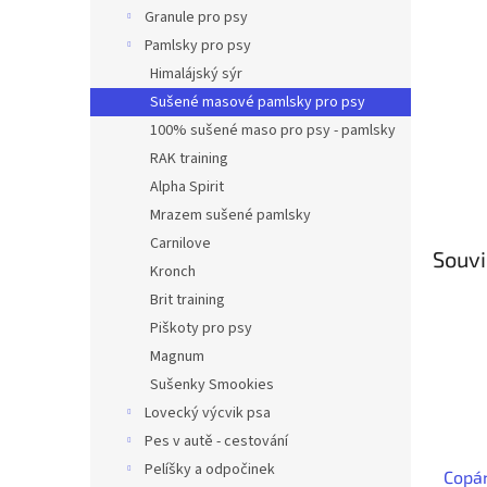
n
Granule pro psy
e
Pamlsky pro psy
l
Himalájský sýr
Sušené masové pamlsky pro psy
100% sušené maso pro psy - pamlsky
RAK training
Alpha Spirit
Mrazem sušené pamlsky
Carnilove
Souvi
Kronch
Brit training
Piškoty pro psy
Magnum
Sušenky Smookies
Lovecký výcvik psa
Pes v autě - cestování
Pelíšky a odpočinek
Copán