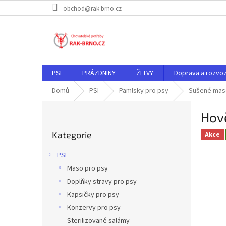
Přejít
obchod@rak-brno.cz
na
obsah
PSI
PRÁZDNINY
ŽELVY
Doprava a rozvo
Domů
PSI
Pamlsky pro psy
Sušené mas
P
Hov
o
Přeskočit
s
Kategorie
kategorie
Akce
t
r
PSI
a
Maso pro psy
n
Doplňky stravy pro psy
n
í
Kapsičky pro psy
p
Konzervy pro psy
a
Sterilizované salámy