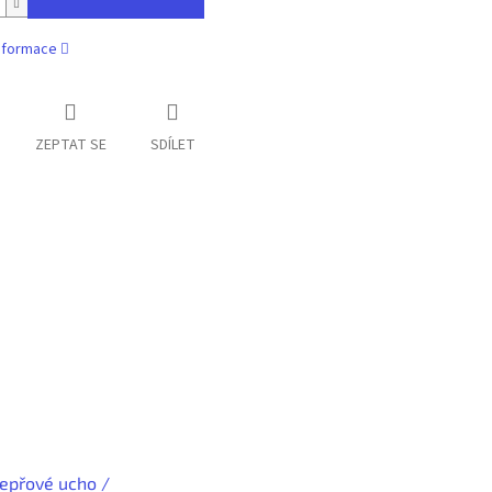
informace
ZEPTAT SE
SDÍLET
epřové ucho /