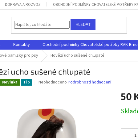
DOPRAVA A ROZVOZ
OBCHODNÍ PODMÍNKY CHOVATELSKÉ POTŘEBY RAK
HLEDAT
z
Kontakty
Obchodní podmínky Chovatelské potřeby RAK-Brno s.
ové pamlsky pro psy
Hovězí ucho sušené chlupaté
ězí ucho sušené chlupaté
Průměrné
Neohodnoceno
Podrobnosti hodnocení
Novinka
Tip
hodnocení
produktu
50 
je
0,0
Měrná
Skla
z
cena:
5
hvězdiček.