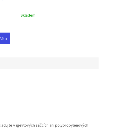
Skladem
šíku
ladujte v igelitových sáčcích ani polypropylenových