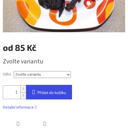
od
85 Kč
Měrná
Zvolte variantu
cena:
Váha
Přidat do košíku
Detailní informace