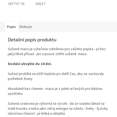
ZEPTAT SE
SDÍLET
Popis
Diskuze
Detailní popis produktu
Sušené maso je výtečnou odměnou pro vašeho pejska - je bez
jakýchkoli přísad - jen a pouze 100% sušené maso.
Dodání obvykle do 14 dní.
Sušení probíhá na nižší teplotu po delší čas, aby se zachovaly
potřebné živiny.
Absolutně bez chemie - maso je z jatek určených pro lidskou
spotřebu.
Sušená svalovina je výborná na výcvik - dá se snadno lámat na
malé kousky a nebo jako zdroj energie na výlety - treky - fyzicky
náročnou činnost - je lehká a skladná.