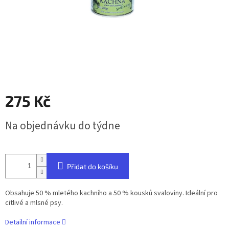
275 Kč
Měrná
Na objednávku do týdne
cena:
Přidat do košíku
Obsahuje 50 % mletého kachního a 50 % kousků svaloviny. Ideální pro
citlivé a mlsné psy.
Detailní informace