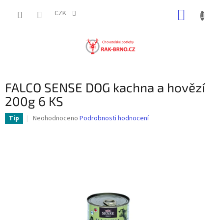
Přejít
NÁKUP
na
CZK
obsah
KOŠÍK
FALCO SENSE DOG kachna a hovězí
200g 6 KS
Průměrné
Neohodnoceno
Podrobnosti hodnocení
Tip
hodnocení
produktu
je
0,0
z
5
hvězdiček.