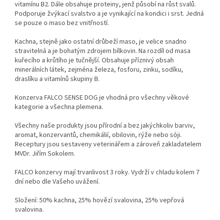
vitamínu B2. Dále obsahuje proteiny, jenž působí na růst svalů.
Podporuje žvýkací svalstvo a je vynikající na kondici i srst. Jedná
se pouze o maso bez vnitřností.
Kachna, stejně jako ostatní drůbeží maso, je velice snadno
stravitelná a je bohatým zdrojem bílkovin. Na rozdíl od masa
kuřecího a krůtího je tučnější. Obsahuje příznivý obsah
minerálních látek, zejména železa, fosforu, zinku, sodíku,
draslíku a vitamínů skupiny B.
Konzerva FALCO SENSE DOG je vhodná pro všechny věkové
kategorie a všechna plemena.
Všechny naše produkty jsou přírodní a bez jakýchkoliv barviv,
aromat, konzervantů, chemikálií, obilovin, rýže nebo sóji.
Receptury jsou sestaveny veterinářem a zároveň zakladatelem
MVDr. Jiřím Sokolem.
FALCO konzervy mají trvanlivost 3 roky. Vydrží v chladu kolem 7
dní nebo dle Vašeho uvážení.
Složení: 50% kachna, 25% hovězí svalovina, 25% vepřová
svalovina.