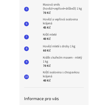
Masová směs
(hovězí+vepřové+drůbeží) 1 kg
70 Kč
Hovězí a vepřová svalovina
krájená
45 Kč
Krůtí mleté
40 Kč
Hovězí mleté s droby 1 kg
60 Kč
Králík s kuřecím masem - mletý
1 kg
70 Kč
Krůtí svalovina s chrupavkou
krájená
40 Kč
Informace pro vás