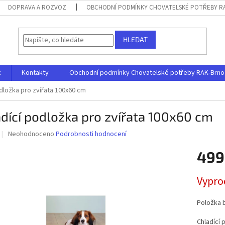
DOPRAVA A ROZVOZ
OBCHODNÍ PODMÍNKY CHOVATELSKÉ POTŘEBY RAK
HLEDAT
z
Kontakty
Obchodní podmínky Chovatelské potřeby RAK-Brno s.
odložka pro zvířata 100x60 cm
dící podložka pro zvířata 100x60 cm
Průměrné
Neohodnoceno
Podrobnosti hodnocení
hodnocení
produktu
499
je
0,0
Měrná
Vypro
z
cena:
5
hvězdiček.
Položka 
Chladící 