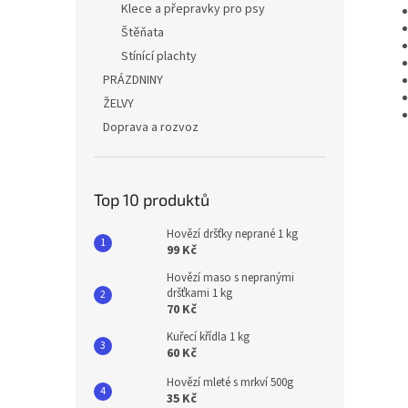
Klece a přepravky pro psy
Štěňata
Stínící plachty
PRÁZDNINY
ŽELVY
Doprava a rozvoz
Top 10 produktů
Hovězí dršťky neprané 1 kg
99 Kč
Hovězí maso s nepranými
dršťkami 1 kg
70 Kč
Kuřecí křídla 1 kg
60 Kč
Hovězí mleté s mrkví 500g
35 Kč