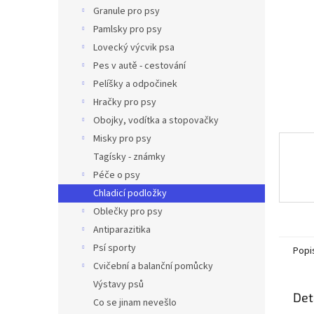
n
Granule pro psy
e
Pamlsky pro psy
l
Lovecký výcvik psa
Pes v autě - cestování
Pelíšky a odpočinek
Hračky pro psy
Obojky, vodítka a stopovačky
Misky pro psy
Tagísky - známky
Péče o psy
Chladicí podložky
Oblečky pro psy
Antiparazitika
Psí sporty
Popi
Cvičební a balanční pomůcky
Výstavy psů
Det
Co se jinam nevešlo