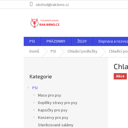
Přejít
obchod@rak-brno.cz
na
obsah
PSI
PRÁZDNINY
ŽELVY
Doprava a rozvo
Domů
PSI
Chladicí podložky
Chladící p
P
Chla
o
Přeskočit
s
Kategorie
kategorie
Akce
t
r
PSI
a
Maso pro psy
n
Doplňky stravy pro psy
n
í
Kapsičky pro psy
p
Konzervy pro psy
a
Sterilizované salámy