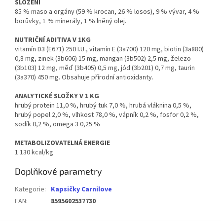
SLOŽENÍ
85 % maso a orgány (59 % krocan, 26 % losos), 9 % vývar, 4 %
borůvky, 1 % minerály, 1 % lněný olej.
NUTRIČNÍ ADITIVA V 1KG
vitamín D3 (E671) 250 I.U., vitamín E (3a700) 120 mg, biotin (3a880)
0,8 mg, zinek (3b606) 15 mg, mangan (3b502) 2,5 mg, železo
(3b103) 12 mg, měď (3b405) 0,5 mg, jód (3b201) 0,7 mg, taurin
(3a370) 450 mg. Obsahuje přírodní antioxidanty.
ANALYTICKÉ SLOŽKY V 1 KG
hrubý protein 11,0 %, hrubý tuk 7,0 %, hrubá vláknina 0,5 %,
hrubý popel 2,0 %, vlhkost 78,0 %, vápník 0,2 %, fosfor 0,2 %,
sodík 0,2 %, omega 3 0,25 %
METABOLIZOVATELNÁ ENERGIE
1 130 kcal/kg
Doplňkové parametry
Kategorie
:
Kapsičky Carnilove
EAN
:
8595602537730