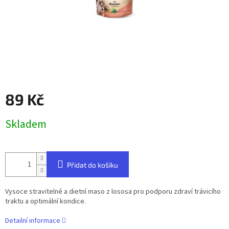
89 Kč
Měrná
Skladem
cena:
Přidat do košíku
Vysoce stravitelné a dietní maso z lososa pro podporu zdraví trávicího
traktu a optimální kondice.
Detailní informace