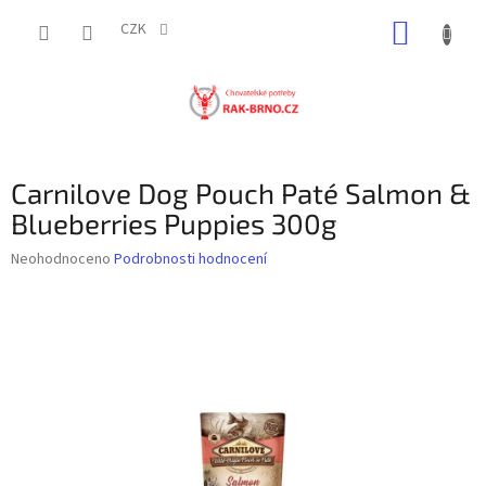
Přejít
NÁKUP
na
CZK
obsah
KOŠÍK
Carnilove Dog Pouch Paté Salmon &
Blueberries Puppies 300g
Průměrné
Neohodnoceno
Podrobnosti hodnocení
hodnocení
produktu
je
0,0
z
5
hvězdiček.