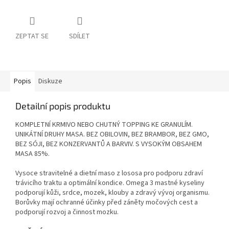
ZEPTAT SE
SDÍLET
Popis
Diskuze
Detailní popis produktu
KOMPLETNÍ KRMIVO NEBO CHUTNÝ TOPPING KE GRANULÍM.
UNIKÁTNÍ DRUHY MASA. BEZ OBILOVIN, BEZ BRAMBOR, BEZ GMO,
BEZ SÓJI, BEZ KONZERVANTŮ A BARVIV. S VYSOKÝM OBSAHEM
MASA 85%.
Vysoce stravitelné a dietní maso z lososa pro podporu zdraví
trávicího traktu a optimální kondice. Omega 3 mastné kyseliny
podporují kůži, srdce, mozek, klouby a zdravý vývoj organismu.
Borůvky mají ochranné účinky před záněty močových cest a
podporují rozvoj a činnost mozku.