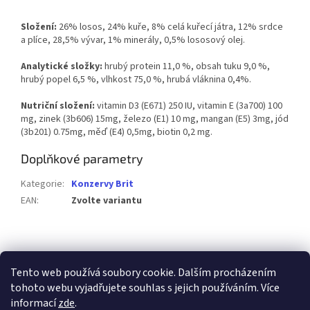
Složení:
26% losos, 24% kuře, 8% celá kuřecí játra, 12% srdce
a plíce, 28,5% vývar, 1% minerály, 0,5% lososový olej.
Analytické složky:
hrubý protein 11,0 %, obsah tuku 9,0 %,
hrubý popel 6,5 %, vlhkost 75,0 %, hrubá vláknina 0,4%.
Nutriční složení:
vitamin D3 (E671) 250 IU, vitamin E (3a700) 100
mg, zinek (3b606) 15mg, železo (E1) 10 mg, mangan (E5) 3mg, jód
(3b201) 0.75mg, měď (E4) 0,5mg, biotin 0,2 mg.
Doplňkové parametry
Kategorie
:
Konzervy Brit
EAN
:
Zvolte variantu
Z
á
p
Tento web používá soubory cookie. Dalším procházením
a
tohoto webu vyjadřujete souhlas s jejich používáním. Více
t
informací
zde
.