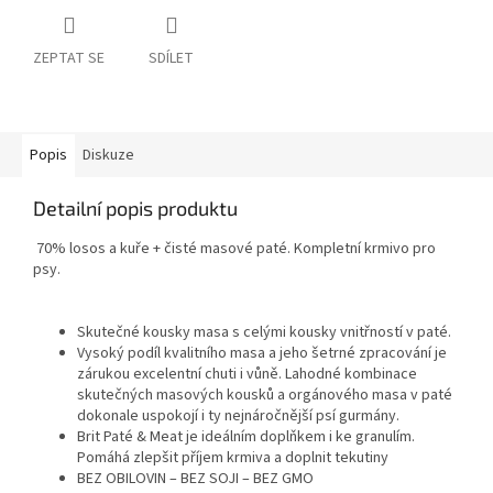
ZEPTAT SE
SDÍLET
Popis
Diskuze
Detailní popis produktu
70% losos a kuře + čisté masové paté. Kompletní krmivo pro
psy.
Skutečné kousky masa s celými kousky vnitřností v paté.
Vysoký podíl kvalitního masa a jeho šetrné zpracování je
zárukou excelentní chuti i vůně. Lahodné kombinace
skutečných masových kousků a orgánového masa v paté
dokonale uspokojí i ty nejnáročnější psí gurmány.
Brit Paté & Meat je ideálním doplňkem i ke granulím.
Pomáhá zlepšit příjem krmiva a doplnit tekutiny
BEZ OBILOVIN – BEZ SOJI – BEZ GMO