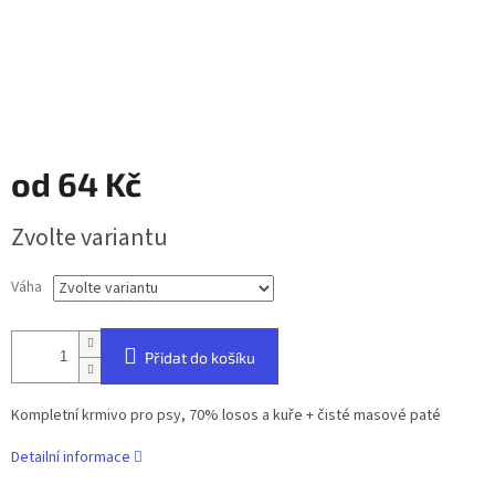
od
64 Kč
Měrná
Zvolte variantu
cena:
Váha
Přidat do košíku
Kompletní krmivo pro psy, 70% losos a kuře + čisté masové paté
Detailní informace