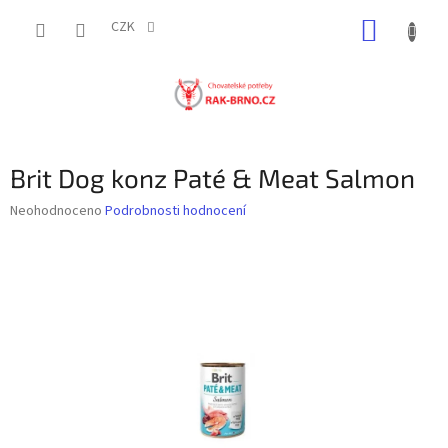
Přejít
NÁKUP
na
CZK
obsah
KOŠÍK
Brit Dog konz Paté & Meat Salmon
Průměrné
Neohodnoceno
Podrobnosti hodnocení
hodnocení
produktu
je
0,0
z
5
hvězdiček.