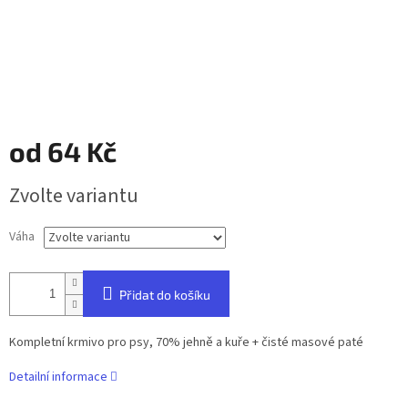
od
64 Kč
Měrná
Zvolte variantu
cena:
Váha
Přidat do košíku
Kompletní krmivo pro psy, 70% jehně a kuře + čisté masové paté
Detailní informace