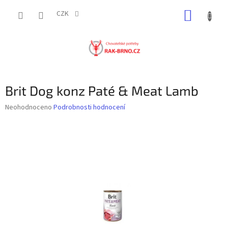
Přejít
NÁKUP
na
CZK
obsah
KOŠÍK
Brit Dog konz Paté & Meat Lamb
Průměrné
Neohodnoceno
Podrobnosti hodnocení
hodnocení
produktu
je
0,0
z
5
hvězdiček.