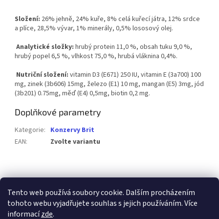
Složení:
26% jehně, 24% kuře, 8% celá kuřecí játra, 12% srdce
a plíce, 28,5% vývar, 1% minerály, 0,5% lososový olej.
Analytické složky:
hrubý protein 11,0 %, obsah tuku 9,0 %,
hrubý popel 6,5 %, vlhkost 75,0 %, hrubá vláknina 0,4%.
Nutriční složení:
vitamin D3 (E671) 250 IU, vitamin E (3a700) 100
mg, zinek (3b606) 15mg, železo (E1) 10 mg, mangan (E5) 3mg, jód
(3b201) 0.75mg, měď (E4) 0,5mg, biotin 0,2 mg.
Doplňkové parametry
Kategorie
:
Konzervy Brit
EAN
:
Zvolte variantu
Z
á
p
Tento web používá soubory cookie. Dalším procházením
a
tohoto webu vyjadřujete souhlas s jejich používáním. Více
t
informací
zde
.