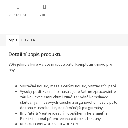
ZEPTAT SE
SDÍLET
Popis
Diskuze
Detailní popis produktu
70% jehně a kuře + čisté masové paté. Kompletní krmivo pro
psy.
Skutečné kousky masa s celými kousky vnitřností v paté.
Vysoký podíl kvalitního masa a jeho šetrné zpracování je
zárukou excelentní chuti i vůně. Lahodné kombinace
skutečných masových kousků a orgánového masa v paté
dokonale uspokojí i ty nejnáročnější psí gurmány.
Brit Paté & Meat je ideálním doplňkem i ke granulím.
Pomáhá zlepšit příjem krmiva a doplnit tekutiny
BEZ OBILOVIN – BEZ SOJI – BEZ GMO