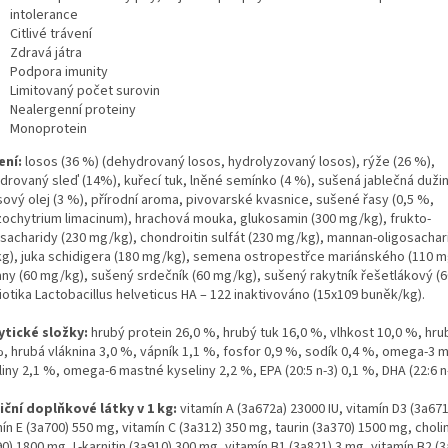
intolerance
Citlivé trávení
Zdravá játra
Podpora imunity
Limitovaný počet surovin
Nealergenní proteiny
Monoprotein
ení:
losos (36 %) (dehydrovaný losos, hydrolyzovaný losos), rýže (26 %),
drovaný sleď (14%), kuřecí tuk, lněné semínko (4 %), sušená jablečná dužin
sový olej (3 %), přírodní aroma, pivovarské kvasnice, sušené řasy (0,5 %,
zochytrium limacinum), hrachová mouka, glukosamin (300 mg/kg), frukto-
osacharidy (230 mg/kg), chondroitin sulfát (230 mg/kg), mannan-oligosachar
g), juka schidigera (180 mg/kg), semena ostropestřce mariánského (110 m
any (60 mg/kg), sušený srdečník (60 mg/kg), sušený rakytník řešetlákový (
iotika Lactobacillus helveticus HA – 122 inaktivováno (15x109 buněk/kg).
ytické složky:
hrubý protein 26,0 %, hrubý tuk 16,0 %, vlhkost 10,0 %, hr
%, hrubá vláknina 3,0 %, vápník 1,1 %, fosfor 0,9 %, sodík 0,4 %, omega-3 
iny 2,1 %, omega-6 mastné kyseliny 2,2 %, EPA (20:5 n-3) 0,1 %, DHA (22:6 n
iční doplňkové látky v 1 kg:
vitamín A (3a672a) 23000 IU, vitamín D3 (3a671
ín E (3a700) 550 mg, vitamín C (3a312) 350 mg, taurin (3a370) 1500 mg, choli
0) 1800 mg, L-karnitin (3a910) 300 mg, vitamín B1 (3a821) 3 mg, vitamín B2 (3