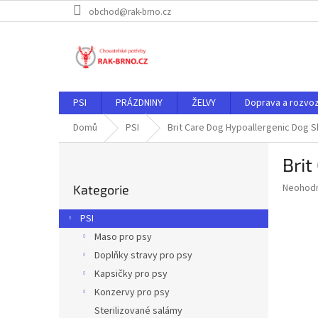
Přejít
obchod@rak-brno.cz
na
obsah
PSI
PRÁZDNINY
ŽELVY
Doprava a rozvo
Domů
PSI
Brit Care Dog Hypoallergenic Dog
P
Bri
o
Přeskočit
s
Průměr
Neohod
Kategorie
kategorie
t
hodnoce
r
produkt
PSI
a
je
Maso pro psy
0,0
n
z
Doplňky stravy pro psy
n
5
í
Kapsičky pro psy
hvězdič
p
Konzervy pro psy
a
Sterilizované salámy