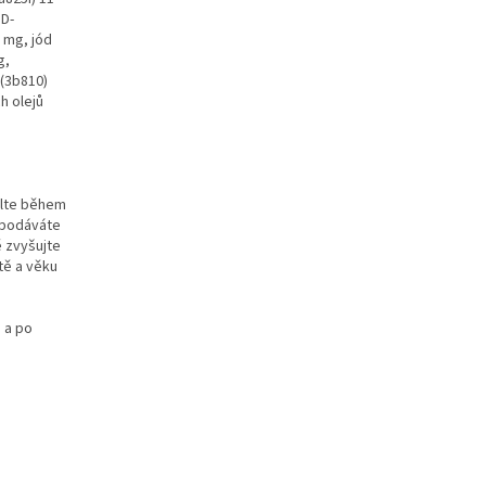
 D-
 mg, jód
g,
 (3b810)
h olejů
ělte během
 podáváte
ě zvyšujte
itě a věku
 a po