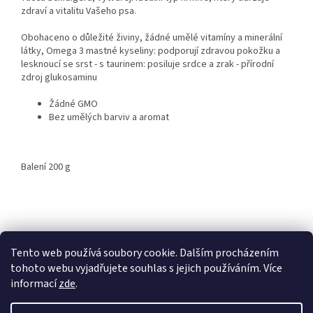
zdraví a vitalitu Vašeho psa.
Obohaceno o důležité živiny, žádné umělé vitamíny a minerální
látky, Omega 3 mastné kyseliny: podporují zdravou pokožku a
lesknoucí se srst - s taurinem: posiluje srdce a zrak - přírodní
zdroj glukosaminu
Žádné
GMO
Bez
umělých barviv a aromat
Balení 200 g
Z
á
p
Tento web používá soubory cookie. Dalším procházením
a
tohoto webu vyjadřujete souhlas s jejich používáním. Více
t
informací
zde
.
í
Vytvořil Shoptet