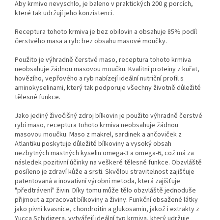
Aby krmivo nevyschlo, je baleno v praktických 200 g porcích,
které tak udržují jeho konzistenci.
Receptura tohoto krmiva je
bez obilovin
a obsahuje
85% podíl
čerstvého masa a ryb: bez obsahu masové moučky.
Použito je výhradně čerstvé maso, receptura tohoto krmiva
neobsahuje žádnou masovou moučku. Kvalitní proteiny z kuřat,
hovězího, vepřového a ryb nabízejí ideální nutriční profil s
aminokyselinami, který tak podporuje všechny životně důležité
tělesné funkce.
Jako jediný živočišný zdroj bílkovin je použito výhradně čerstvé
rybí maso, receptura tohoto krmiva neobsahuje žádnou
masovou moučku. Maso z makrel, sardinek a ančoviček z
Atlantiku poskytuje důležité bílkoviny a vysoký obsah
nezbytných mastných kyselin omega-3 a omega-6, což má za
následek pozitivní účinky na veškeré tělesné funkce. Obzvláště
posíleno je zdraví kůže a srsti. Skvělou stravitelnost zajišťuje
patentovaná a inovativní výrobní metoda, která zajišťuje
"předtrávení" živin. Díky tomu může tělo obzvláště jednoduše
přijmout a zpracovat bílkoviny a živiny. Funkční obsažené látky
jako pivní kvasnice, chondroitin a glukosamin, jakož i extrakty z
Yucca Schidigera, vytvářejí ideální typ krmiva, který udržuje