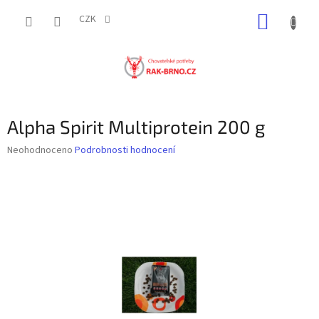
Přejít
NÁKUP
na
CZK
obsah
KOŠÍK
Alpha Spirit Multiprotein 200 g
Průměrné
Neohodnoceno
Podrobnosti hodnocení
hodnocení
produktu
je
0,0
z
5
hvězdiček.