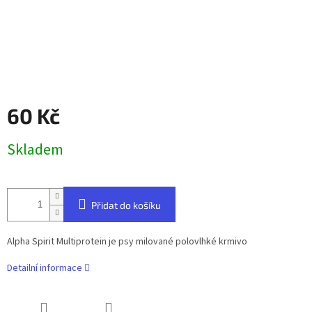
60 Kč
Měrná
Skladem
cena:
Přidat do košíku
Alpha Spirit Multiprotein je psy milované polovlhké krmivo
Detailní informace