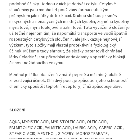
podobné účinky. Jednou z nich je derivát cetylu. Cetylové
sloučeniny jsou mnoho let používány farmaceutickým
průmyslem jako látky detoxikační. Druhou složkou je směs
nasycených a nenasycených mastných kyselin, zejména kyseliny
myristové, myristoolejové a palmitové. Toto vyvážené složení je
užitečné nejenom tím, že napomáhá transportu ve vodě špatně
rozpustných cetylových sloučenin, ale jak ukazuje nejnovější
výzkum, tyto složky mají vlastní protektivní a fyziologický
účinek. Můžeme tedy shrnout, že složky patentově chráněné
látky Celadrin® jsou přírodními antioxidanty a specificky blokují
činnost nežádoucího enzymu.
Menthol je látka obsažená v mátě peprné a má mírný lokálně
znecitlivující účinek. Chladivý pocit je způsoben jeho schopností
chemicky spouštět teplotní receptory, čímž způsobuje úlevu.
SLOŽENÍ
AQUA, MYRISTIC ACID, MYRISTOLEIC ACID, OLEIC ACID,
PALMITOLEIC ACID, PALMITIC ACID, LAURIC ACID, CAPRIC ACID,
STEARIC ACID, MENTHOL, GLYCERYL MONOSTEARATE,