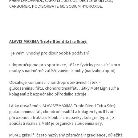
PHENYLPROPANOL, CAPRYLYL GLYCOL, DECYLENE GLYCOL,
CARBOMER, POLYSORBATE 60, SODIUM HYDROXIDE.
ALAVIS MAXIMA Triple Blend Extra Silný:
› je velmi vhodný pro dlouhodobé podávání.
› doporučujeme pro sportovce, těžce fyzicky pracující a pro
osoby s nadměrně zatěžovanými klouby (nadváhou apod)
Obsahuje kombinaci chondroprotektivních látek –
glukosaminsulfátu, chondroitinsulfátu, látky MSM Lignisul® a
kolagenů z bezpečného přírodního zdroje.
Látky obsažené v ALAVIS™ MAXIMA Triple Blend Extra Silný –
glukosaminsulfát, chondroitinsulfát a kolagen typu II tvoří
přirozenou strukturu kloubní chrupavky, kolagen typu I je
součástí vaziva a MSM je organická sloučenina síry.
MSM Lignisul®: často nazývaný zázračná ingredience, důležitá