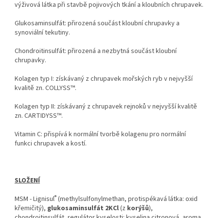
výživová látka při stavbě pojivových tkání a kloubních chrupavek.
Glukosaminsulfát: přirozená součást kloubní chrupavky a
synoviální tekutiny.
Chondroitinsulfát: přirozená a nezbytná součást kloubní
chrupavky.
Kolagen typ I: získávaný z chrupavek mořských ryb v nejvyšší
kvalitě zn. COLLYSS™.
Kolagen typ II: získávaný z chrupavek rejnoků v nejvyšší kvalitě
zn. CARTIDYSS™.
Vitamin C: přispívá k normální tvorbě kolagenu pro normální
funkci chrupavek a kostí.
SLOŽENÍ
®
MSM - Lignisul
(methylsulfonylmethan, protispékavá látka: oxid
křemičitý),
glukosaminsulfát 2KCl
(z
korýšů
),
chondroitinsulfát, regulátor kyselosti: kyselina citronová, aroma,